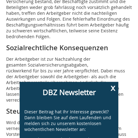
Versicherung bestand, der Beschäftigte zustimmt und die
Beteiligten weder grob fahrlässig noch vorsätzlich gehandelt
haben, treffen den Arbeitgeber nicht die nachteiligen
Auswirkungen und Folgen. Eine fehlerhafte Einordnung des
Beschäftigungsverhältnisses führt beim Arbeitgeber häufig
zu schweren wirtschaftlichen, teilweise seine Existenz
bedrohenden Folgen.
Sozialrechtliche Konsequenzen
Der Arbeitgeber ist zur Nachzahlung der
gesamten Sozialversicherungsabgaben,
rückwirkend für bis zu vier Jahre verpflichtet. Dabei muss
der Arbeitgeber sowohl die Arbeitgeber‑ als auch die
Arbeitnehmeranteile übernehmen. Lediglich die
x
Arbeitnehmeranteile für die vergangenen drei Monate
DBZ Newsletter
lassen sich mit dem Gehalt des ehemaligen Angestellten
verrechnen.
Steuerrechtliche Konsequenzen
Dieser Beitrag hat Ihr Interesse geweckt?
Dann bleiben Sie auf dem Laufenden und
Wird die Unternehmereigenschaft „umsatzsteuerlich
melden sich zu unserem kostenlosen
verneint“, fällt die Berechtigung des Auftraggebers zum
wöchentlichen Newsletter an:
Vorsteuerabzug nachträglich weg. Der Auftraggeber muss