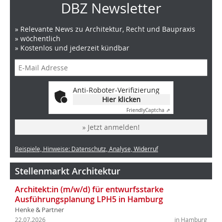
DBZ Newsletter
» Relevante News zu Architektur, Recht und Baupraxis
» wöchentlich
» Kostenlos und jederzeit kündbar
Anti-Roboter-Verifizierung
Hier klicken
Friendly
Captcha ⇗
» Jetzt anmelden!
Beispiele, Hinweise: Datenschutz, Analyse, Widerruf
Stellenmarkt Architektur
Architekt:in (m/w/d) für entwurfsstarke
Ausführungsplanung LPH5 in Hamburg
Henke & Partner
22.07.2026
in Hamburg