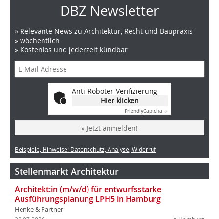
DBZ Newsletter
» Relevante News zu Architektur, Recht und Baupraxis
» wöchentlich
» Kostenlos und jederzeit kündbar
Anti-Roboter-Verifizierung
Hier klicken
Friendly
Captcha ⇗
» Jetzt anmelden!
Beispiele, Hinweise: Datenschutz, Analyse, Widerruf
Stellenmarkt Architektur
Architekt:in (m/w/d) für entwurfsstarke
Ausführungsplanung LPH5 in Hamburg
Henke & Partner