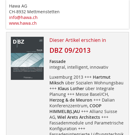
Hawa AG
CH-8932 Mettmenstetten
info@hawa.ch
www.hawa.ch
Dieser Artikel erschien in
DBZ 09/2013
Fassade
integral, intelligent, innovativ
Luxemburg 2013 +++
Hartmut
Miksch
über Sozialen Wohnungsbau
+++
Klaus Lother
über Integrale
Planung +++ Messe Basel/CH,
Herzog & de Meuron
+++ Dalian
Konferenzzentrum,
COOP
HIMMELB(L)AU
+++ Allianz Suisse
AG,
Wiel Arets Architects
+++
Fassadenmodule und Parametrische
Konfiguration +++
Fassadenintegrierte Lüftungstechnik