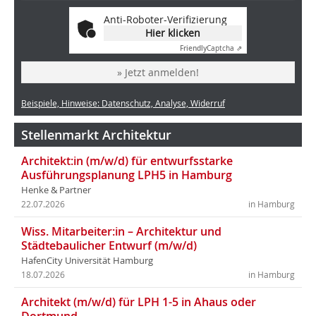
Anti-Roboter-Verifizierung
Hier klicken
Friendly
Captcha ⇗
» Jetzt anmelden!
Beispiele, Hinweise: Datenschutz, Analyse, Widerruf
Stellenmarkt Architektur
Architekt:in (m/w/d) für entwurfsstarke
Ausführungsplanung LPH5 in Hamburg
Henke & Partner
22.07.2026
in Hamburg
Wiss. Mitarbeiter:in – Architektur und
Städtebaulicher Entwurf (m/w/d)
HafenCity Universität Hamburg
18.07.2026
in Hamburg
Architekt (m/w/d) für LPH 1-5 in Ahaus oder