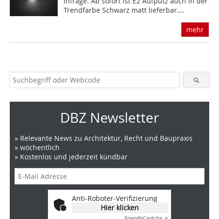
infrage. Ab sofort ist E2 Aufputz auch in der
Trendfarbe Schwarz matt lieferbar....
mehr
DBZ Newsletter
» Relevante News zu Architektur, Recht und Baupraxis
» wöchentlich
» Kostenlos und jederzeit kündbar
Anti-Roboter-Verifizierung
Hier klicken
Friendly
Captcha ⇗