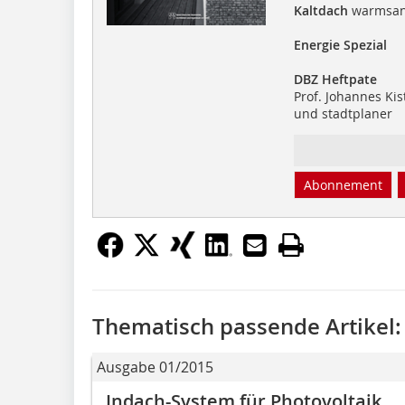
Kaltdach
warmsan
Energie Spezial
DBZ Heftpate
Prof. Johannes Kis
und stadtplaner
Abonnement
Thematisch passende Artikel:
Ausgabe 01/2015
Indach-System für Photovoltaik