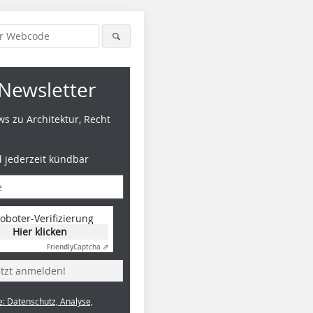
Newsletter
s zu Architektur, Recht
d jederzeit kündbar
oboter-Verifizierung
Hier klicken
Friendly
Captcha ⇗
etzt anmelden!
e: Datenschutz, Analyse,