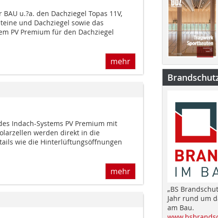
r BAU u.?a. den Dachziegel Topas 11V,
steine und Dachziegel sowie das
tem PV Premium für den Dachziegel
mehr
Brandschut
 des Indach-Systems PV Premium mit
olarzellen werden direkt in die
etails wie die Hinterlüftungsöffnungen
mehr
„BS Brandschut
Jahr rund um 
am Bau.
www.bsbrandsc