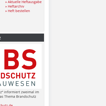
» Aktuelle Heftausgabe
» Heftarchiv
» Heft bestellen
z
z“ informiert zweimal im
das Thema Brandschutz
hutz.de