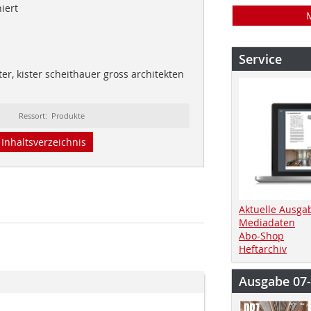
iert
Service
ter, kister scheithauer gross architekten
Ressort: Produkte
Inhaltsverzeichnis
Aktuelle Ausga
Mediadaten
Abo-Shop
Heftarchiv
Ausgabe 07