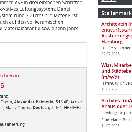
ammer VKF in drei einfachen Schritten.
novatives Lüftungssystem. Dabei
Stellenmark
ystem rund 200 cm² pro Meter First.
 auch auf den vollkeramischen
Architekt:in 
re Materialgarantie sowie zehn Jahre
entwurfsstar
Ausführungsp
Hamburg
Henke & Partner
22.07.2026
Wiss. Mitarbei
und Städteba
schien in
(m/w/d)
HafenCity Univer
16
18.07.2026
tanz
Architekt (m/
n Daem,
Alexander Palowski,
51N4E
, Arnke
Ahaus oder 
er,
Marie-Theres Deutsch
, STEIN HEMMES
farwickgrote par
Stadtplaner Par
bausanierung
14.07.2026