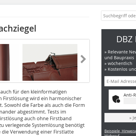
Dachziegel
DBZ 
» Relevante New
und Baupraxis
» wöchentlich
» Kostenlos un
 auch für den kleinformatigen
Anti-R
n Firstlösung wird ein harmonischer
. Sowohl die Farbe als auch die Form
inander abgestimmt. Tests im
» J
Firstlösung auch ohne Firstband
i zu verlegende Systemlösung benötigt
e die Verwendung einer Firstlatte
Beispiele, Hinweis
Widerruf