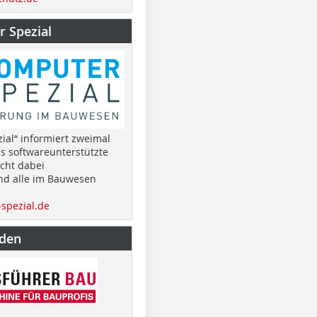
 Spezial
ial“ informiert zweimal
as softwareunterstützte
cht dabei
nd alle im Bauwesen
spezial.de
nden