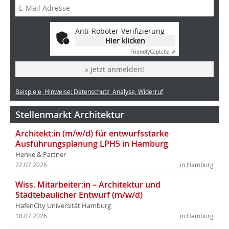
Anti-Roboter-Verifizierung
Hier klicken
Friendly
Captcha ⇗
» Jetzt anmelden!
Beispiele, Hinweise: Datenschutz, Analyse, Widerruf
Stellenmarkt Architektur
Architekt:in (m/w/d) für entwurfsstarke
Ausführungsplanung LPH5 in Hamburg
Henke & Partner
22.07.2026
in Hamburg
Wiss. Mitarbeiter:in – Architektur und
Städtebaulicher Entwurf (m/w/d)
HafenCity Universität Hamburg
18.07.2026
in Hamburg