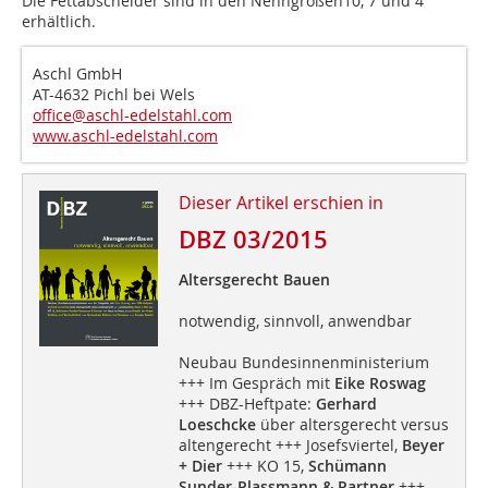
Die Fettabscheider sind in den Nenngrößen10, 7 und 4
erhältlich.
Aschl GmbH
AT-4632 Pichl bei Wels
office@aschl-edelstahl.com
www.aschl-edelstahl.com
Dieser Artikel erschien in
DBZ 03/2015
Altersgerecht Bauen
notwendig, sinnvoll, anwendbar
Neubau Bundesinnenministerium
+++ Im Gespräch mit
Eike Roswag
+++ DBZ-Heftpate:
Gerhard
Loeschcke
über altersgerecht versus
altengerecht +++ Josefsviertel,
Beyer
+ Dier
+++ KO 15,
Schümann
Sunder-Plassmann & Partner
+++