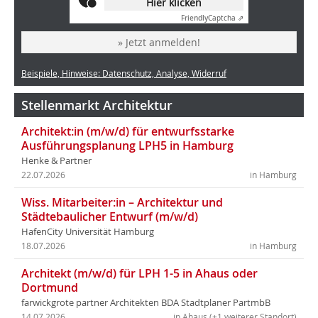
Hier klicken
Friendly
Captcha ⇗
» Jetzt anmelden!
Beispiele, Hinweise: Datenschutz, Analyse, Widerruf
Stellenmarkt Architektur
Architekt:in (m/w/d) für entwurfsstarke
Ausführungsplanung LPH5 in Hamburg
Henke & Partner
22.07.2026
in Hamburg
Wiss. Mitarbeiter:in – Architektur und
Städtebaulicher Entwurf (m/w/d)
HafenCity Universität Hamburg
18.07.2026
in Hamburg
Architekt (m/w/d) für LPH 1-5 in Ahaus oder
Dortmund
farwickgrote partner Architekten BDA Stadtplaner PartmbB
14.07.2026
in Ahaus (+1 weiterer Standort)