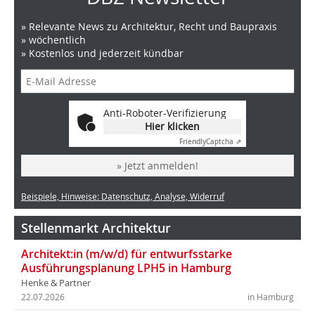
» Relevante News zu Architektur, Recht und Baupraxis
» wöchentlich
» Kostenlos und jederzeit kündbar
Anti-Roboter-Verifizierung
Hier klicken
Friendly
Captcha ⇗
» Jetzt anmelden!
Beispiele, Hinweise: Datenschutz, Analyse, Widerruf
Stellenmarkt Architektur
Architekt:in (m/w/d) für entwurfsstarke
Ausführungsplanung LPH5 in Hamburg
Henke & Partner
22.07.2026
in Hamburg