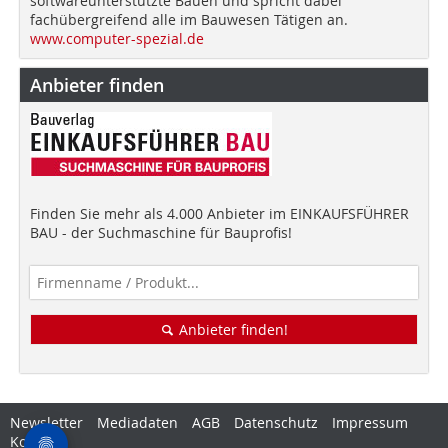
softwareunterstützte Bauen und spricht dabei
fachübergreifend alle im Bauwesen Tätigen an.
www.computer-spezial.de
Anbieter finden
Finden Sie mehr als 4.000 Anbieter im EINKAUFSFÜHRER
BAU - der Suchmaschine für Bauprofis!
Anbieter finden!
Newsletter
Mediadaten
AGB
Datenschutz
Impressum
Kontakt