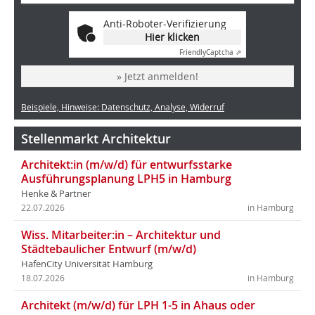
Anti-Roboter-Verifizierung
Hier klicken
Friendly
Captcha ⇗
» Jetzt anmelden!
Beispiele, Hinweise: Datenschutz, Analyse, Widerruf
Stellenmarkt Architektur
Architekt:in (m/w/d) für entwurfsstarke
Ausführungsplanung LPH5 in Hamburg
Henke & Partner
22.07.2026
in Hamburg
Wiss. Mitarbeiter:in – Architektur und
Städtebaulicher Entwurf (m/w/d)
HafenCity Universität Hamburg
18.07.2026
in Hamburg
Architekt (m/w/d) für LPH 1-5 in Ahaus oder