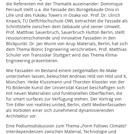
die Referenten mit der Thematik auseinander: Dominique
Perrault stellt u.a. die Fassade des Bürogebäude Onix in
Lille und des Fukoku Towers in Osaka vor. Prof. Dr. Ulrich
Knaack, TU Delft/Hochschule OWL betrachtet die Fassade als
Schnittstelle zwischen dem Gebäude und seiner Umwelt.
Prof. Matthias Sauerbruch, Sauerbruch Hutton Berlin, stellt
ressourcenschonende und innovative Fassaden in den
Blickpunkt. Dr. Jan Wurm von Arup Materials, Berlin, hat sich
dem Thema Bionic Engineering verschrieben. Prof. Matthias
Schuler von Transsolar Stuttgart wird das Thema Klima-
Engineering präsentieren.
Wie Fassaden im Bestand einem zeitgemäßen Re-Make
unterziehen lassen, beleuchtet Andreas Hild von Hild und K,
München. Heike Klussmann und Thorsten Klooster von der
FG Bildende Kunst der Universität Kassel beschäftigen sich
mit neuen Materialien und funktionellen Oberflächen, die
für smart surfaces zur Verfügung stehen. Der Vortrag von
Tim Edler von realities:united, Berlin, stellt Medienfassaden
als Vorboten einer sich zunehmend dynamisierenden
Architektur vor.
Eine Podiumsdiskussion zum Thema „Form Follows Climate?
Interdependenzen zwischen Material, Technologie und