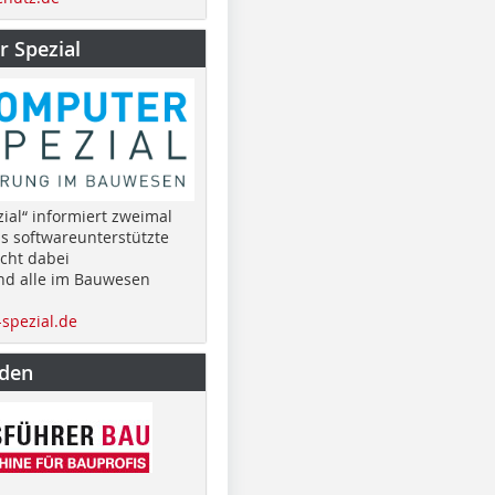
 Spezial
ial“ informiert zweimal
as softwareunterstützte
cht dabei
nd alle im Bauwesen
spezial.de
nden