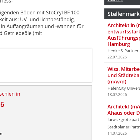
rless-
inigenden Böden mit StoCryl BF 100
Stellenmark
eit aus: UV- und lichtbeständig,
Architekt:in 
st in Auffangräumen und -wannen für
entwurfsstar
d Getriebeöle (mit
Ausführungsp
Hamburg
Henke & Partner
22.07.2026
Wiss. Mitarbei
und Städteba
(m/w/d)
HafenCity Univer
schien in
18.07.2026
16
Architekt (m/
Ahaus oder 
farwickgrote par
Stadtplaner Par
en
14.07.2026