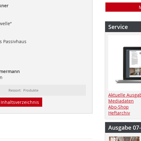
kner
welle“
Service
ls Passivhaus
mmermann
en
Ressort: Produkte
Aktuelle Ausga
Mediadaten
Inhaltsverzeichnis
Abo-Shop
Heftarchiv
Ausgabe 07