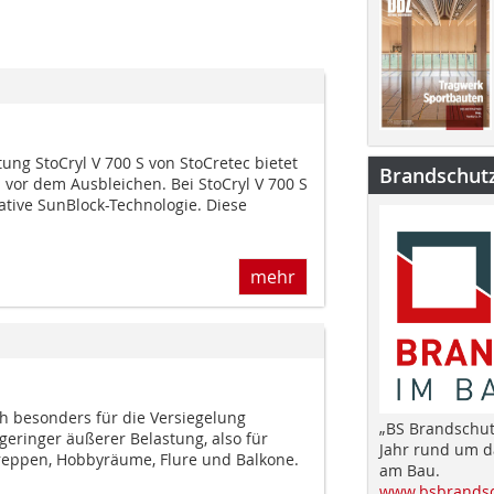
ng StoCryl V 700 S von StoCretec bietet
Brandschut
vor dem Ausbleichen. Bei StoCryl V 700 S
ovative SunBlock-Technologie. Diese
mehr
ch besonders für die Versiegelung
„BS Brandschut
geringer äußerer Belastung, also für
Jahr rund um 
reppen, Hobbyräume, Flure und Balkone.
am Bau.
www.bsbrandsc