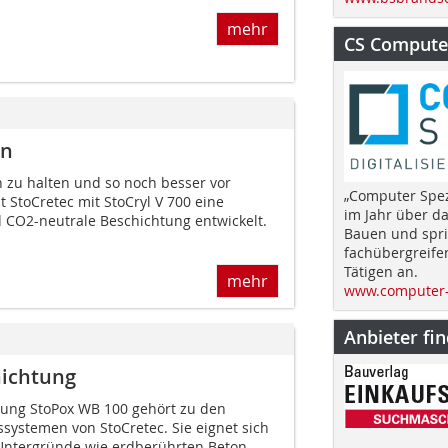
mehr
CS Computer
en
 zu halten und so noch besser vor
„Computer Spez
 StoCretec mit StoCryl V 700 eine
im Jahr über d
d CO2-neutrale Beschichtung entwickelt.
Bauen und spri
fachübergreife
Tätigen an.
mehr
www.computer-
Anbieter fi
hichtung
tung StoPox WB 100 gehört zu den
systemen von StoCretec. Sie eignet sich
 Untergründe wie erdberührten Beton