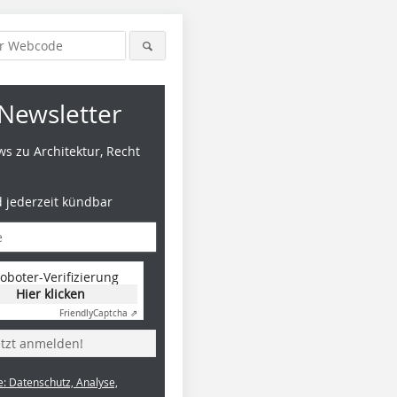
Newsletter
s zu Architektur, Recht
d jederzeit kündbar
oboter-Verifizierung
Hier klicken
Friendly
Captcha ⇗
etzt anmelden!
e: Datenschutz, Analyse,