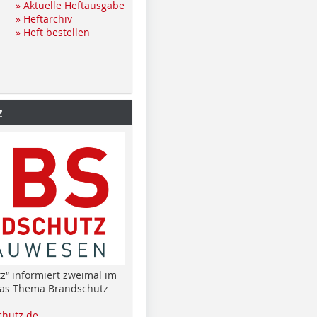
» Aktuelle Heftausgabe
» Heftarchiv
» Heft bestellen
z
z“ informiert zweimal im
das Thema Brandschutz
hutz.de