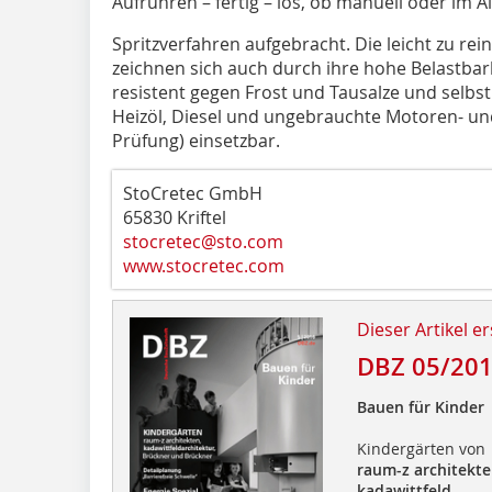
Aufrühren – fertig – los, ob manuell oder im Ai
Spritzverfahren aufgebracht. Die leicht zu re
zeichnen sich auch durch ihre hohe Belastbark
resistent gegen Frost und Tausalze und selb
Heizöl, Diesel und ungebrauchte Motoren- un
Prüfung) einsetzbar.
StoCretec GmbH
65830 Kriftel
stocretec@sto.com
www.stocretec.com
Dieser Artikel er
DBZ 05/20
Bauen für Kinder
Kindergärten von
raum-z architekt
kadawittfeld