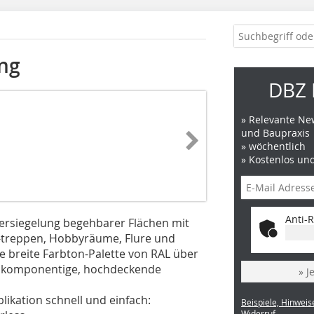
ng
DBZ 
» Relevante New
und Baupraxis
» wöchentlich
» Kostenlos un
Anti-R
 Versiegelung begehbarer Flächen mit
 -treppen, Hobbyräume, Flure und
ne breite Farbton-Palette von RAL über
einkomponentige, hochdeckende
» J
plikation schnell und einfach:
Beispiele, Hinweis
Widerruf