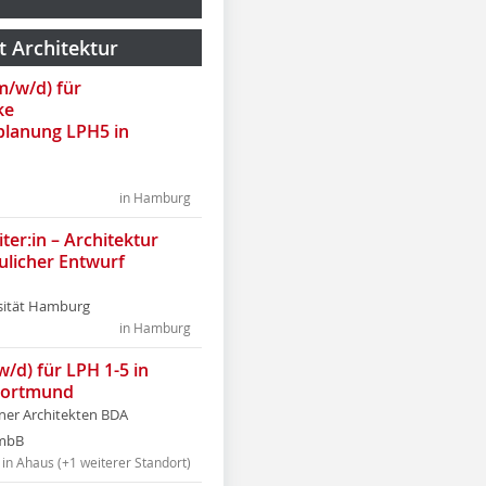
t Architektur
(m/w/d) für
ke
lanung LPH5 in
in Hamburg
ter:in – Architektur
ulicher Entwurf
sität Hamburg
in Hamburg
w/d) für LPH 1-5 in
Dortmund
tner Architekten BDA
tmbB
in Ahaus (+1 weiterer Standort)