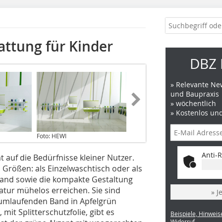
attung für Kinder
DBZ 
» Relevante New
und Baupraxis
» wöchentlich
» Kostenlos un
Foto: HEWI
Anti-R
 auf die Bedürfnisse kleiner Nutzer.
 Größen: als Einzelwaschtisch oder als
Rand sowie die kompakte Gestaltung
atur mühelos erreichen. Sie sind
» J
 umlaufenden Band in Apfelgrün
 mit Splitterschutzfolie, gibt es
Beispiele, Hinweis
Widerruf