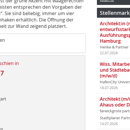
 ist der grüne Akzent mit waagerechten
eisten entsprechen den Vorgaben der
Stellenmark
. Sie sind beliebig, immer um vier
hhaken erhältlich. Die Öffnung der
Architekt:in 
it zur Wand zeigend platziert.
entwurfsstar
Ausführungsp
sen
Hamburg
Henke & Partner
22.07.2026
schien in
Wiss. Mitarbei
und Städteba
17
(m/w/d)
HafenCity Univer
18.07.2026
Architekt (m/
gart
Ahaus oder 
farwickgrote par
Stadtplaner Par
14.07.2026
en