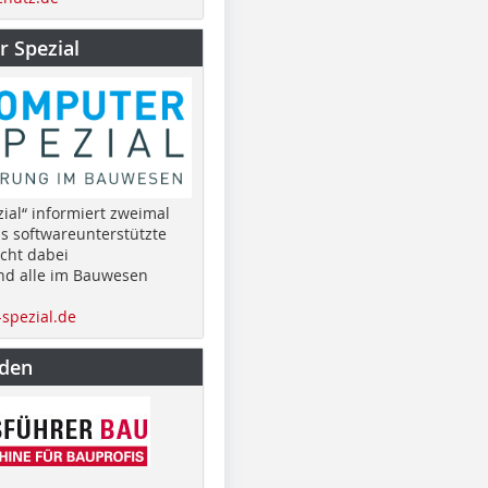
 Spezial
ial“ informiert zweimal
as softwareunterstützte
cht dabei
nd alle im Bauwesen
spezial.de
nden