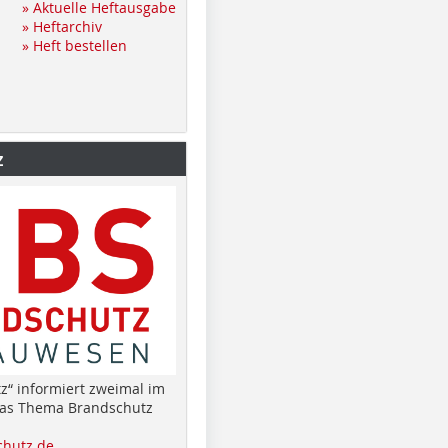
» Aktuelle Heftausgabe
» Heftarchiv
» Heft bestellen
z
z“ informiert zweimal im
das Thema Brandschutz
hutz.de