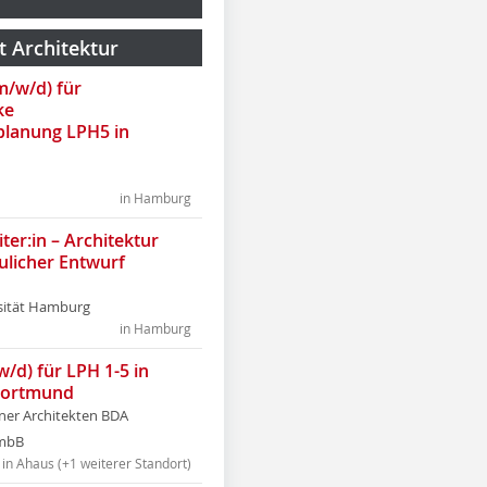
t Architektur
(m/w/d) für
ke
lanung LPH5 in
in Hamburg
ter:in – Architektur
ulicher Entwurf
sität Hamburg
in Hamburg
w/d) für LPH 1-5 in
Dortmund
tner Architekten BDA
tmbB
in Ahaus (+1 weiterer Standort)