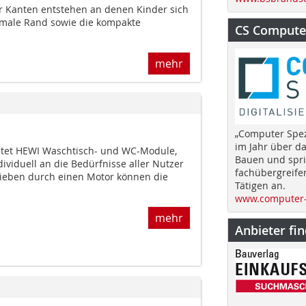
er Kanten entstehen an denen Kinder sich
hmale Rand sowie die kompakte
CS Computer
mehr
„Computer Spez
im Jahr über d
etet HEWI Waschtisch- und WC-Module,
Bauen und spri
dividuell an die Bedürfnisse aller Nutzer
fachübergreife
ieben durch einen Motor können die
Tätigen an.
www.computer-
mehr
Anbieter fi