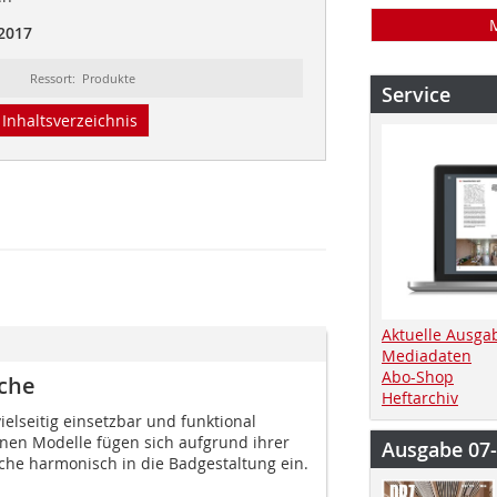
 2017
Ressort: Produkte
Service
Inhaltsverzeichnis
Aktuelle Ausga
Mediadaten
Abo-Shop
äche
Heftarchiv
elseitig einsetzbar und funktional
enen Modelle fügen sich aufgrund ihrer
Ausgabe 07
he harmonisch in die Badgestaltung ein.