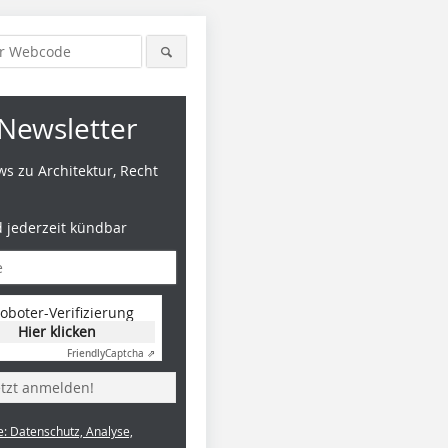
Newsletter
s zu Architektur, Recht
d jederzeit kündbar
oboter-Verifizierung
Hier klicken
Friendly
Captcha ⇗
etzt anmelden!
e: Datenschutz, Analyse,