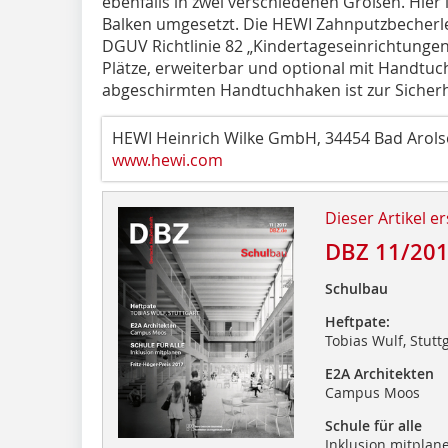
ebenfalls in zwei verschiedenen Größen. Hier
Balken umgesetzt. Die HEWI Zahnputzbecherl
DGUV Richtlinie 82 „Kindertageseinrichtungen“
Plätze, erweiterbar und optional mit Handtuc
abgeschirmten Handtuchhaken ist zur Sicherhe
HEWI Heinrich Wilke GmbH, 34454 Bad Arol
www.hewi.com
Dieser Artikel er
DBZ 11/20
Schulbau
Heftpate:
Tobias Wulf, Stutt
E2A Architekten
Campus Moos
Schule für alle
Inklusion mitplan