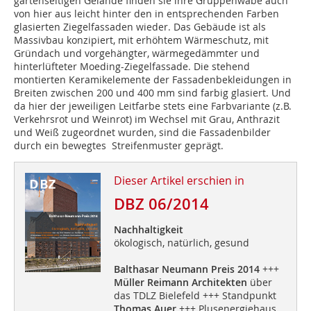
gartenseitigen Gelände finden sie ihre Gruppenwabe auch
von hier aus leicht hinter den in entsprechenden Farben
glasierten Ziegelfassaden wieder. Das Gebäude ist als
Massivbau konzipiert, mit erhöhtem Wärmeschutz, mit
Gründach und vorgehängter, wärmegedämmter und
hinterlüfteter Moeding-Ziegelfassade. Die stehend
montierten Keramik­elemente der Fassadenbekleidungen in
Breiten zwischen 200 und 400 mm sind farbig glasiert. Und
da hier der jeweiligen Leitfarbe stets eine Farbvariante (z.B.
Verkehrsrot und Weinrot) im Wechsel mit Grau, Anthrazit
und Weiß zugeordnet wurden, sind die Fassadenbilder
durch ein bewegtes Streifenmuster geprägt.
Dieser Artikel erschien in
DBZ 06/2014
Nachhaltigkeit
ökologisch, natürlich, gesund
Balthasar Neumann Preis 2014
+++
Müller Reimann Architekten
über
das TDLZ Bielefeld +++ Standpunkt
Thomas Auer
+++ Plusenergiehaus