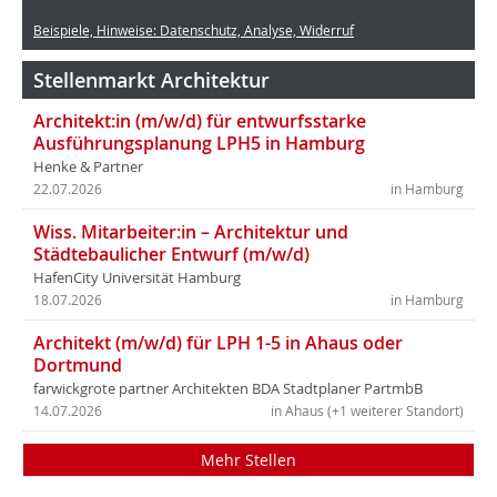
Beispiele, Hinweise: Datenschutz, Analyse, Widerruf
Stellenmarkt Architektur
Architekt:in (m/w/d) für entwurfsstarke
Ausführungsplanung LPH5 in Hamburg
Henke & Partner
22.07.2026
in Hamburg
Wiss. Mitarbeiter:in – Architektur und
Städtebaulicher Entwurf (m/w/d)
HafenCity Universität Hamburg
18.07.2026
in Hamburg
Architekt (m/w/d) für LPH 1-5 in Ahaus oder
Dortmund
farwickgrote partner Architekten BDA Stadtplaner PartmbB
14.07.2026
in Ahaus (+1 weiterer Standort)
Mehr Stellen