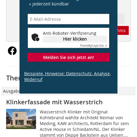
Möglichkeiten und Vorteile der
» jederzeit kündbar
monolithischen Bauweise
Ressort: Architektur
Abonnement
Inhaltsverzeichnis
Anti-Roboter-Verifizierung
Hier klicken
Friendly
Captcha ⇗
Melden Sie sich jetzt an!
Beispiele, Hinweise: Datenschutz, Analyse,
Thematisch passende Artikel:
Widerruf
Ausgabe 7/8/2018
Klinkerfassade mit Wasserstrich
Wasserstrich Klinker mit Original
Kohlebrand wählte Architekt Reimar von
Meding, KAW architects, Rotterdam für sein
Active House in Schiedam/NL. Der Klinker
stammt von Deppe Backstein aus Uelsen....