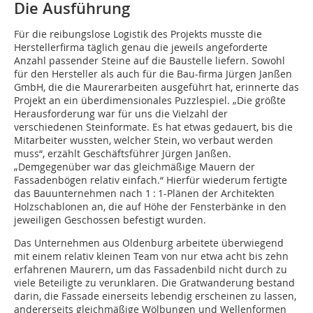
Die Ausführung
Für die reibungslose Logistik des Projekts musste die
Herstellerfirma täglich genau die jeweils angeforderte
Anzahl passender Steine auf die Baustelle liefern. Sowohl
für den Hersteller als auch für die Bau-firma Jürgen Janßen
GmbH, die die Maurerarbeiten ausgeführt hat, erinnerte das
Projekt an ein überdimensionales Puzzlespiel. „Die größte
Herausforderung war für uns die Vielzahl der
verschiedenen Steinformate. Es hat etwas gedauert, bis die
Mitarbeiter wussten, welcher Stein, wo verbaut werden
muss“, erzählt Geschäftsführer Jürgen Janßen.
„Demgegenüber war das gleichmäßige Mauern der
Fassadenbögen relativ einfach.“ Hierfür wiederum fertigte
das Bauunternehmen nach 1 : 1-Plänen der Architekten
Holzschablonen an, die auf Höhe der Fensterbänke in den
jeweiligen Geschossen befestigt wurden.
Das Unternehmen aus Oldenburg arbeitete überwiegend
mit einem relativ kleinen Team von nur etwa acht bis zehn
erfahrenen Maurern, um das Fassadenbild nicht durch zu
viele Beteiligte zu verunklaren. Die Gratwanderung bestand
darin, die Fassade einerseits lebendig erscheinen zu lassen,
andererseits gleichmäßige Wölbungen und Wellenformen