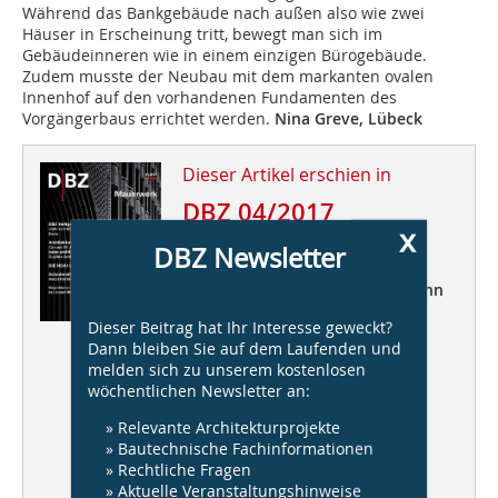
Während das Bankgebäude nach außen also wie zwei
Häuser in Erscheinung tritt, bewegt man sich im
Gebäudeinneren wie in einem einzigen Bürogebäude.
Zudem musste der Neubau mit dem markanten ovalen
Innenhof auf den vorhandenen Fundamenten des
Vorgängerbaus errichtet werden.
Nina Greve, Lübeck
Dieser Artikel erschien in
DBZ 04/2017
x
DBZ Newsletter
Mauerwerk
DBZ Heftpate: Uwe Schröder Bonn
Dieser Beitrag hat Ihr Interesse geweckt?
Dann bleiben Sie auf dem Laufenden und
Architekturbüro Bienefeld
melden sich zu unserem kostenlosen
Caruso St John Architects
wöchentlichen Newsletter an:
lezze architecten
Duplex Architekten
» Relevante Architekturprojekte
» Bautechnische Fachinformationen
Die HOAI und die Baukultur
» Rechtliche Fragen
» Aktuelle Veranstaltungshinweise