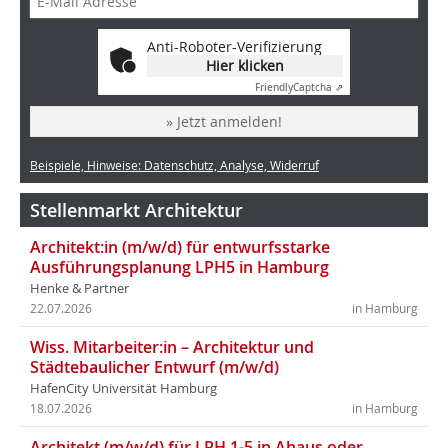
Anti-Roboter-Verifizierung
Hier klicken
Friendly
Captcha ⇗
» Jetzt anmelden!
Beispiele, Hinweise: Datenschutz, Analyse, Widerruf
Stellenmarkt Architektur
Architekt:in (m/w/d) für entwurfsstarke
Ausführungsplanung LPH5 in Hamburg
Henke & Partner
22.07.2026
in Hamburg
Wiss. Mitarbeiter:in – Architektur und
Städtebaulicher Entwurf (m/w/d)
HafenCity Universität Hamburg
18.07.2026
in Hamburg
Architekt (m/w/d) für LPH 1-5 in Ahaus oder