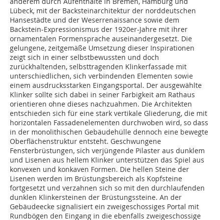
anderem durch Aufenthalte in Bremen, Hamburg und
Lübeck, mit der Backsteinarchitektur der norddeutschen
Hansestädte und der Weserrenaissance sowie dem
Backstein-Expressionismus der 1920er-Jahre mit ihrer
ornamentalen Formensprache auseinandergesetzt. Die
gelungene, zeitgemäße Umsetzung dieser Inspirationen
zeigt sich in einer selbstbewussten und doch
zurückhaltenden, selbsttragenden Klinkerfassade mit
unterschiedlichen, sich verbindenden Elementen sowie
einem ausdrucksstarken Eingangsportal. Der ausgewählte
Klinker sollte sich dabei in seiner Farbigkeit am Rathaus
orientieren ohne dieses nachzuahmen. Die Architekten
entschieden sich für eine stark vertikale Gliederung, die mit
horizontalen Fassadenelementen durchwoben wird, so dass
in der monolithischen Gebäudehülle dennoch eine bewegte
Oberflächenstruktur entsteht. Geschwungene
Fensterbrüstungen, sich verjüngende Pilaster aus dunklem
und Lisenen aus hellem Klinker unterstützen das Spiel aus
konvexen und konkaven Formen. Die hellen Steine der
Lisenen werden im Brüstungsbereich als Kopfsteine
fortgesetzt und verzahnen sich so mit den durchlaufenden
dunklen Klinkersteinen der Brüstungssteine. An der
Gebäudeecke signalisiert ein zweigeschossiges Portal mit
Rundbögen den Eingang in die ebenfalls zweigeschossige