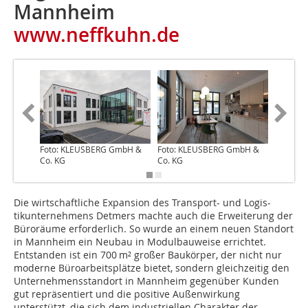
Mannheim
www.neffkuhn.de
Foto: KLEUSBERG GmbH &
Foto: KLEUSBERG GmbH &
Foto: K
Co. KG
Co. KG
Co. KG
Die wirtschaftliche Expansion des Transport- und Logis-
tikunternehmens Detmers machte auch die Erweiterung der
Büroräume erforderlich. So wurde an einem neuen Standort
in Mannheim ein Neubau in Modulbauweise errichtet.
Entstanden ist ein 700 m² großer Baukörper, der nicht nur
moderne Büroarbeitsplätze bietet, sondern gleichzeitig den
Unternehmensstandort in Mannheim gegenüber Kunden
gut repräsentiert und die positive Außenwirkung
unterstützt, die sich dem industriellen Charakter der