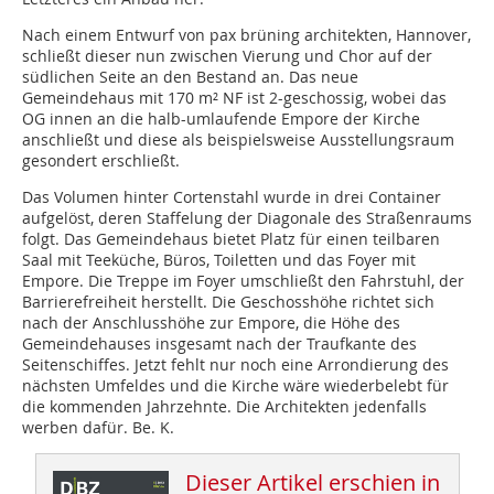
Nach einem Entwurf von pax brüning architekten, Hannover,
schließt dieser nun zwischen Vierung und Chor auf der
südlichen Seite an den Bestand an. Das neue
Gemeindehaus mit 170 m² NF ist 2-geschossig, wobei das
OG innen an die halb-umlaufende Empore der Kirche
anschließt und diese als beispielsweise Ausstellungs­raum
gesondert erschließt.
Das Volumen hinter Cortenstahl wurde in drei Container
aufgelöst, deren Staffelung der Diagonale des Straßenraums
folgt. Das Gemeindehaus bietet Platz für einen teilbaren
Saal mit Teeküche, Büros, Toiletten und das Foyer mit
Empore. Die Treppe im Foyer umschließt den Fahrstuhl, der
Barrierefreiheit herstellt. Die Geschoss­höhe richtet sich
nach der Anschlusshöhe zur Empore, die Höhe des
Gemeindehauses insgesamt nach der Traufkante des
Seitenschiffes. Jetzt fehlt nur noch eine Arrondierung des
nächsten Umfeldes und die Kirche wäre wiederbelebt für
die kommenden Jahrzehnte. Die Architekten jeden­falls
werben dafür. Be. K.
Dieser Artikel erschien in