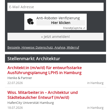
Anti-Roboter-Verifizierung
Hier klicken
Friendly
Captcha ⇗
» Jetzt anmelden!
Beispiele, Hinweise: Datenschutz, Analyse, Widerruf
Stellenmarkt Architektur
Architekt:in (m/w/d) für entwurfsstarke
Ausführungsplanung LPH5 in Hamburg
Henke & Partner
22.07.2026
in Hamburg
Wiss. Mitarbeiter:in – Architektur und
Städtebaulicher Entwurf (m/w/d)
HafenCity Universität Hamburg
18.07.2026
in Hamburg