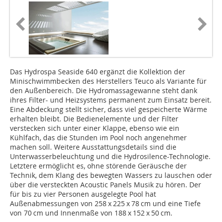
Das Hydrospa Seaside 640 ergänzt die Kollektion der
Minischwimmbecken des Herstellers Teuco als Variante für
den Außenbereich. Die Hydromassagewanne steht dank
ihres Filter- und Heizsystems permanent zum Einsatz bereit.
Eine Abdeckung stellt sicher, dass viel gespeicherte Wärme
erhalten bleibt. Die Bedienelemente und der Filter
verstecken sich unter einer Klappe, ebenso wie ein
Kühlfach, das die Stunden im Pool noch angenehmer
machen soll. Weitere Ausstattungsdetails sind die
Unterwasserbeleuchtung und die Hydrosilence-Technologie.
Letztere ermöglicht es, ohne störende Geräusche der
Technik, dem Klang des bewegten Wassers zu lauschen oder
über die versteckten Acoustic Panels Musik zu hören. Der
für bis zu vier Personen ausgelegte Pool hat
Außenabmessungen von 258 x 225 x 78 cm und eine Tiefe
von 70 cm und Innenmaße von 188 x 152 x 50 cm.