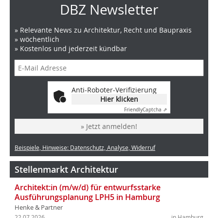
DBZ Newsletter
» Relevante News zu Architektur, Recht und Baupraxis
» wöchentlich
» Kostenlos und jederzeit kündbar
Anti-Roboter-Verifizierung
Hier klicken
Friendly
Captcha ⇗
» Jetzt anmelden!
Beispiele, Hinweise: Datenschutz, Analyse, Widerruf
Stellenmarkt Architektur
Architekt:in (m/w/d) für entwurfsstarke
Ausführungsplanung LPH5 in Hamburg
Henke & Partner
22.07.2026
in Hamburg