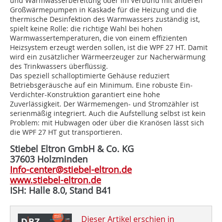
und Warmwasserbereitung oder im Verbund mit anderen
Großwärmepumpen in Kaskade für die Heizung und die
thermische Desinfektion des Warmwassers zuständig ist,
spielt keine Rolle: die richtige Wahl bei hohen
Warmwassertemperaturen, die von einem effizienten
Heizsystem erzeugt werden sollen, ist die WPF 27 HT. Damit
wird ein zusätzlicher Wärmeerzeuger zur Nacherwärmung
des Trinkwassers überflüssig.
Das speziell schalloptimierte Gehäuse reduziert
Betriebsgeräusche auf ein Minimum. Eine robuste Ein-
Verdichter-Konstruktion garantiert eine hohe
Zuverlässigkeit. Der Wärmemengen- und Stromzähler ist
serienmäßig integriert. Auch die Aufstellung selbst ist kein
Problem: mit Hubwagen oder über die Kranösen lässt sich
die WPF 27 HT gut transportieren.
Stiebel Eltron GmbH & Co. KG
37603 Holzminden
Info-center@stiebel-eltron.de
www.stiebel-eltron.de
ISH: Halle 8.0, Stand B41
Dieser Artikel erschien in