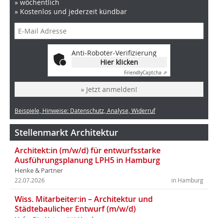
» wöchentlich
» Kostenlos und jederzeit kündbar
Anti-Roboter-Verifizierung
Hier klicken
Friendly
Captcha ⇗
» Jetzt anmelden!
Beispiele, Hinweise: Datenschutz, Analyse, Widerruf
Stellenmarkt Architektur
Architekt:in (m/w/d) für entwurfsstarke
Ausführungsplanung LPH5 in Hamburg
Henke & Partner
22.07.2026
in Hamburg
Wiss. Mitarbeiter:in – Architektur und
Städtebaulicher Entwurf (m/w/d)