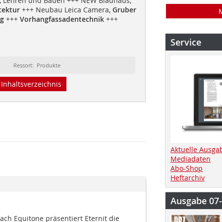
n, Lehren und Bauen +++ NEW Blauhaus,
tektur
+++ Neubau Leica Camera,
Gruber
rg
+++
Vorhangfassadentechnik
+++
Service
Ressort: Produkte
Inhaltsverzeichnis
Aktuelle Ausga
Mediadaten
Abo-Shop
Heftarchiv
Ausgabe 07
ch Equitone präsentiert Eternit die