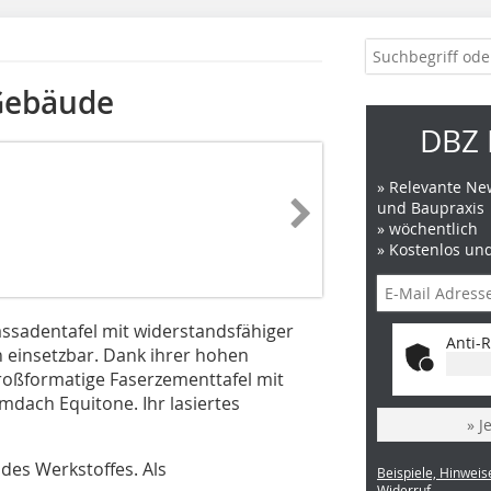
 Gebäude
DBZ 
» Relevante New
und Baupraxis
» wöchentlich
» Kostenlos un
assadentafel mit widerstandsfähiger
Anti-R
 einsetzbar. Dank ihrer hohen
 großformatige Faserzementtafel mit
m­dach Equitone. Ihr lasiertes
» J
des Werkstoffes. Als
Beispiele, Hinweis
Widerruf