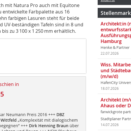
h mit Natura Pro auch mit Equitone
 entwickelte Farbpalette aus 16
Stellenmark
hn farbigen Lasuren steht für beide
Architekt:in 
d UV-beständigen Tafeln sind in 8 und
entwurfsstar
is zu 3 100 x 1 250 mm erhältlich.
Ausführungsp
Hamburg
Henke & Partner
22.07.2026
Wiss. Mitarbei
und Städteba
(m/w/d)
HafenCity Univer
schien in
18.07.2026
15
Architekt (m/
Ahaus oder 
farwickgrote par
sar Neumann Preis 2016 +++
DBZ
Stadtplaner Par
 Wittfeld
„Komplexität mit dialogischem
14.07.2026
begegnen” +++
Dirk Henning Braun
über