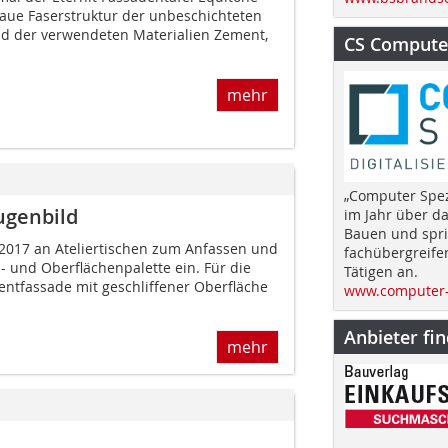
raue Faserstruktur der unbeschichteten
nd der verwendeten Materialien Zement,
CS Computer
mehr
„Computer Spez
ugenbild
im Jahr über d
Bauen und spri
U 2017 an Ateliertischen zum Anfassen und
fachübergreife
- und Oberflächenpalette ein. Für die
Tätigen an.
ntfassade mit geschliffener Oberfläche
www.computer-
Anbieter fi
mehr