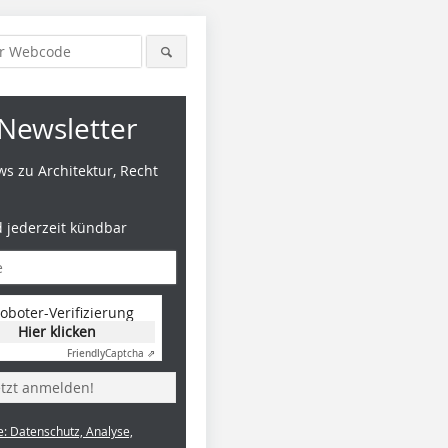
Newsletter
s zu Architektur, Recht
d jederzeit kündbar
oboter-Verifizierung
Hier klicken
Friendly
Captcha ⇗
etzt anmelden!
e: Datenschutz, Analyse,