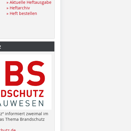
» Aktuelle Heftausgabe
» Heftarchiv
» Heft bestellen
z
z“ informiert zweimal im
das Thema Brandschutz
hutz.de