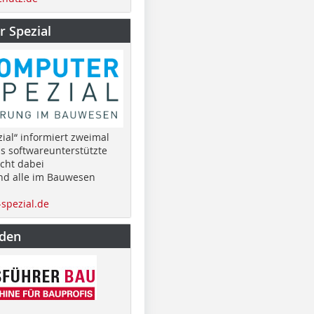
 Spezial
ial“ informiert zweimal
as softwareunterstützte
cht dabei
nd alle im Bauwesen
spezial.de
nden