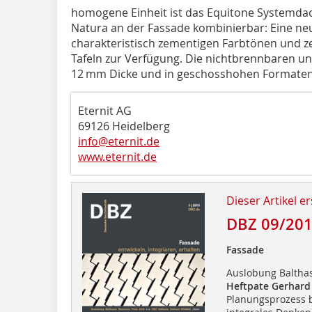
homogene Einheit ist das Equitone Systemdac
Natura an der Fassade kombinierbar: Eine neu
charakteristisch zementigen Farbtönen und ze
Tafeln zur Verfügung. Die nichtbrennbaren un
12 mm Dicke und in geschosshohen Formaten b
Eternit AG
69126 Heidelberg
info@eternit.de
www.eternit.de
Dieser Artikel er
DBZ 09/20
Fassade
Auslobung Baltha
Heftpate Gerhard
Planungsprozess 