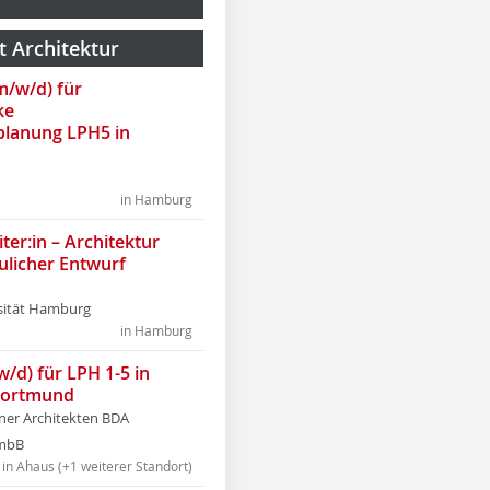
t Architektur
(m/w/d) für
ke
lanung LPH5 in
in Hamburg
ter:in – Architektur
ulicher Entwurf
sität Hamburg
in Hamburg
w/d) für LPH 1-5 in
Dortmund
tner Architekten BDA
tmbB
in Ahaus (+1 weiterer Standort)