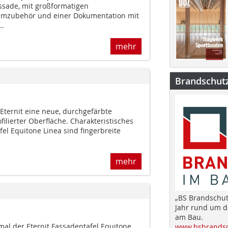
ssade, mit großformatigen
temzubehör und einer Dokumentation mit
..
mehr
Brandschut
 Eternit eine neue, durchgefärbte
filierter Oberfläche. Charakteristisches
el Equitone Linea sind fingerbreite
mehr
„BS Brandschut
Jahr rund um 
am Bau.
mal der Eternit Fassadentafel Equitone
www.bsbrandsc