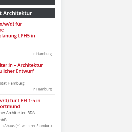
t Architektur
(m/w/d) für
ke
lanung LPH5 in
in Hamburg
ter:in – Architektur
ulicher Entwurf
sität Hamburg
in Hamburg
w/d) für LPH 1-5 in
Dortmund
tner Architekten BDA
tmbB
in Ahaus (+1 weiterer Standort)