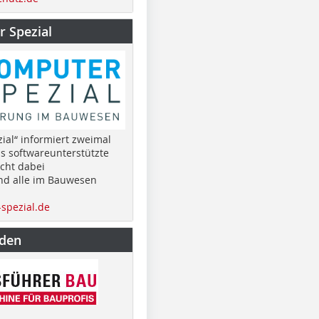
 Spezial
ial“ informiert zweimal
as softwareunterstützte
cht dabei
nd alle im Bauwesen
spezial.de
nden