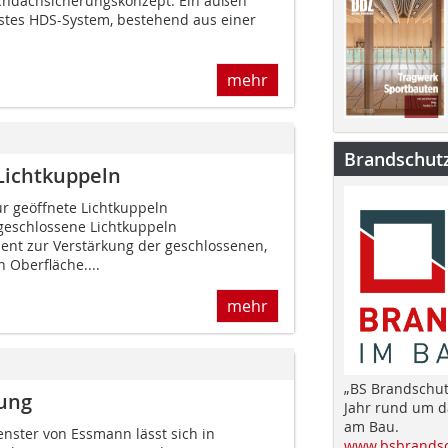
hdachsicherungskonzept: Ein außen
stes HDS-System, bestehend aus einer
mehr
Brandschut
Lichtkuppeln
r geöffnete Lichtkuppeln
geschlossene Lichtkuppeln
ient zur Verstärkung der geschlossenen,
 Oberfläche....
mehr
„BS Brandschut
sung
Jahr rund um 
am Bau.
nster von Essmann lässt sich in
www.bsbrandsc