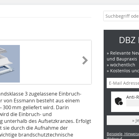
DBZ 
» Relevante New
und Baupraxis
» wöchentlich
» Kostenlos un
andsklasse 3 zugelassene Einbruch-
Anti-R
er von Essmann besteht aus einem
 300 mm geliefert wird. Darin
wird die Einbruch- und
» J
 unterhalb des Aufsetzkranzes. Erfolgt
t sie durch die Aufnahme der
chtige brandschutztechnische
Beispiele, Hinweis
Widerruf