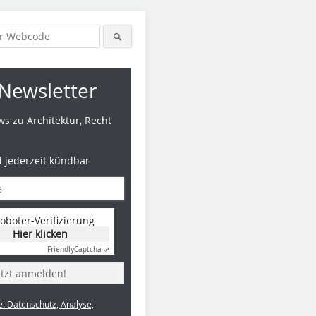
Newsletter
s zu Architektur, Recht
d jederzeit kündbar
oboter-Verifizierung
Hier klicken
Friendly
Captcha ⇗
etzt anmelden!
e: Datenschutz, Analyse,