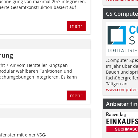
achneigung von maximal 20?° integrieren.
erte Gesamtkonstruktion basiert auf
CS Computer
mehr
rung
„Computer Spez
ht + Air vom Hersteller Kingspan
im Jahr über d
 modular wählbaren Funktionen und
Bauen und spri
dachumgebungen integrieren. Es kann
fachübergreife
Tätigen an.
www.computer-
mehr
Anbieter fi
enster mit einer VSG-