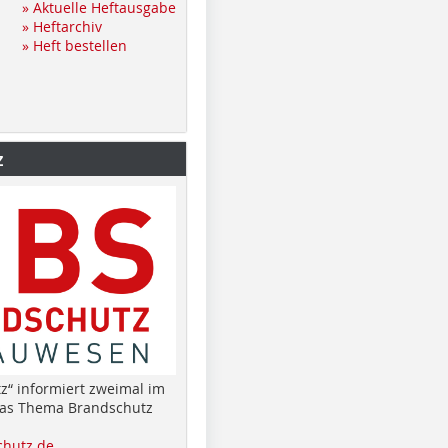
» Aktuelle Heftausgabe
» Heftarchiv
» Heft bestellen
z
z“ informiert zweimal im
das Thema Brandschutz
hutz.de