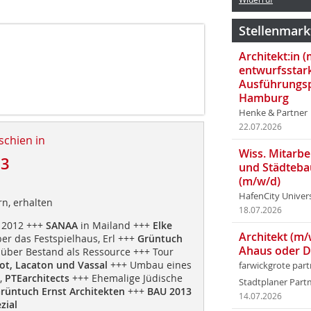
Stellenmark
Architekt:in 
entwurfsstar
Ausführungsp
Hamburg
Henke & Partner
22.07.2026
schien in
Wiss. Mitarbei
13
und Städteba
(m/w/d)
HafenCity Univer
n, erhalten
18.07.2026
 2012 +++
SANAA
in Mailand +++
Elke
Architekt (m/
er das Festspielhaus, Erl +++
Grüntuch
Ahaus oder 
über Bestand als Ressource +++ Tour
ot, Lacaton und Vassal
+++ Umbau eines
farwickgrote par
,
PTEarchitects
+++ Ehemalige Jüdische
Stadtplaner Par
rüntuch Ernst Architekten
+++
BAU 2013
14.07.2026
zial