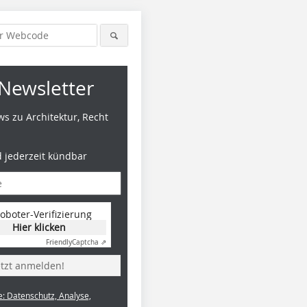
Newsletter
s zu Architektur, Recht
d jederzeit kündbar
oboter-Verifizierung
Hier klicken
Friendly
Captcha ⇗
etzt anmelden!
e: Datenschutz, Analyse,