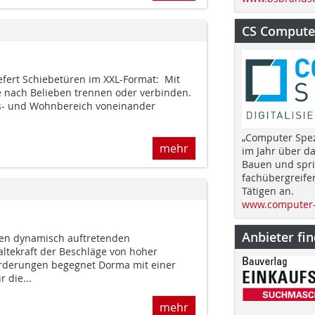
CS Computer
iefert Schiebetüren im XXL-Format: Mit
 nach Belieben trennen oder verbinden.
ts- und Wohnbereich voneinander
„Computer Spez
mehr
im Jahr über d
Bauen und spri
fachübergreife
Tätigen an.
www.computer-
Anbieter fi
ren dynamisch auftretenden
altekraft der Beschläge von hoher
rderungen begegnet Dorma mit einer
 die...
mehr