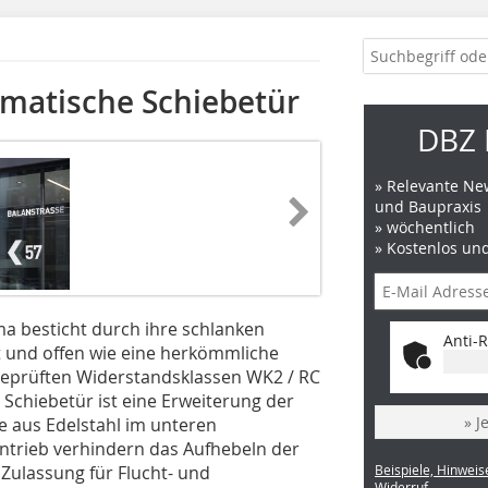
atische Schiebetür
DBZ 
» Relevante New
und Baupraxis
» wöchentlich
» Kostenlos un
a besticht durch ihre schlanken
Anti-R
t und offen wie eine herkömmliche
 geprüften Widerstandsklassen WK2 / RC
Schiebetür ist eine Erweiterung der
» J
e aus Edelstahl im unteren
ntrieb verhindern das Aufhebeln der
r Zulassung für Flucht- und
Beispiele, Hinweis
Widerruf