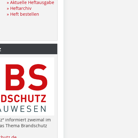
» Aktuelle Heftausgabe
» Heftarchiv
» Heft bestellen
z
z“ informiert zweimal im
das Thema Brandschutz
hutz.de