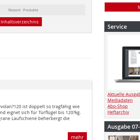
Ressort: Produkte
Inhaltsverzeichnis
Service
Aktuelle Ausga
Mediadaten
Abo-Shop
olan?120 ist doppelt so tragfähig wie
Heftarchiv
d eignet sich für Türflügel bis 120?kg.
grane Laufschiene beherbergt die
Ausgabe 07
mehr