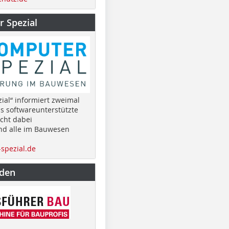
 Spezial
ial“ informiert zweimal
as softwareunterstützte
cht dabei
nd alle im Bauwesen
spezial.de
nden