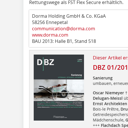
Rettungswege als FST Flex Secure erhältlich.
Dorma Holding GmbH & Co. KGaA
58256 Ennepetal
communication@dorma.com
www.dorma.com
BAU 2013: Halle B1, Stand 518
Dieser Artikel er
DBZ 01/20
Sanierung
umbauen, erneuer
Oscar Niemeyer
†
Delugan-Meissl
üb
Ernst Architekten
Bois-le Prêtre,
Dru
Getreidespeichers
Mädchenschule,
G
+++
Flachdach Spe