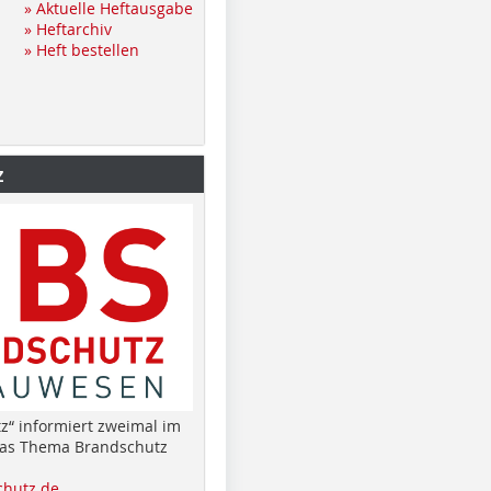
» Aktuelle Heftausgabe
» Heftarchiv
» Heft bestellen
z
z“ informiert zweimal im
das Thema Brandschutz
hutz.de