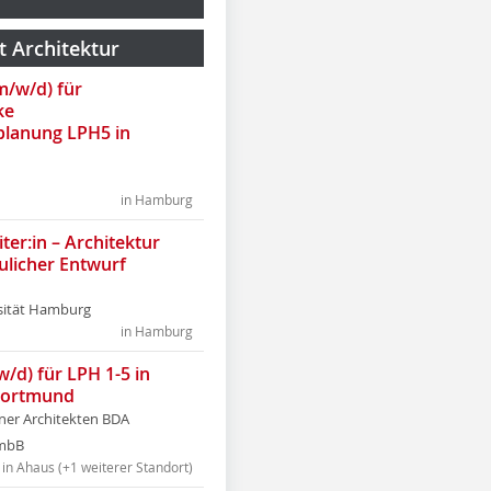
t Architektur
(m/w/d) für
ke
lanung LPH5 in
in Hamburg
ter:in – Architektur
ulicher Entwurf
sität Hamburg
in Hamburg
w/d) für LPH 1-5 in
Dortmund
tner Architekten BDA
tmbB
in Ahaus (+1 weiterer Standort)