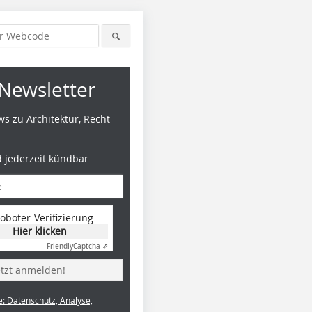
Newsletter
s zu Architektur, Recht
d jederzeit kündbar
oboter-Verifizierung
Hier klicken
Friendly
Captcha ⇗
etzt anmelden!
e: Datenschutz, Analyse,