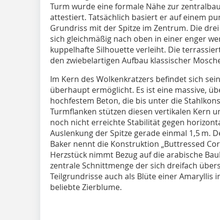
Turm wurde eine formale Nähe zur zentralbau
attestiert. Tatsächlich basiert er auf einem 
Grundriss mit der Spitze im Zentrum. Die dre
sich gleichmäßig nach oben in einer enger w
kuppelhafte Silhouette verleiht. Die terrass
den zwiebelartigen Aufbau klassischer Mosc
Im Kern des Wolkenkratzers befindet sich sein
überhaupt ermöglicht. Es ist eine massive, ü
hochfestem Beton, die bis unter die Stahlkonst
Turmflanken stützen diesen vertikalen Kern u
noch nicht erreichte Stabilität gegen horizont
Auslenkung der Spitze gerade einmal 1,5 m. De
Baker nennt die Konstruktion „Buttressed Cor
Herzstück nimmt Bezug auf die arabische Bauk
zentrale Schnittmenge der sich dreifach über
Teilgrundrisse auch als Blüte einer Amaryllis i
beliebte Zierblume.