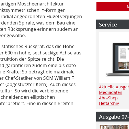
arti­gen Moscheenarchitektur
punktsymmetrischen, Y-förmigen
i radial angeordneten Flügel verjüngen
erdenden Spirale, was dem Bau eine
Service
ierten Rücksprünge erinnern zudem an
heengewölbe.
 statisches Rückgrat, das die Höhe
ber 600 m hohe, sechseckige Achse aus
ruktion der Spitze reicht. Die
nd garantieren zudem eine bis dato
ale Kräfte: So beträgt die maximale
r Chef-Statiker von SOM William F.
e“ (abgestützter Kern). Auch dieses
Aktuelle Ausga
ultur. So wird die verbleibende
Mediadaten
schneidenden elliptischen
Abo-Shop
nterpretiert. Eine in diesen Breiten
Heftarchiv
Ausgabe 07