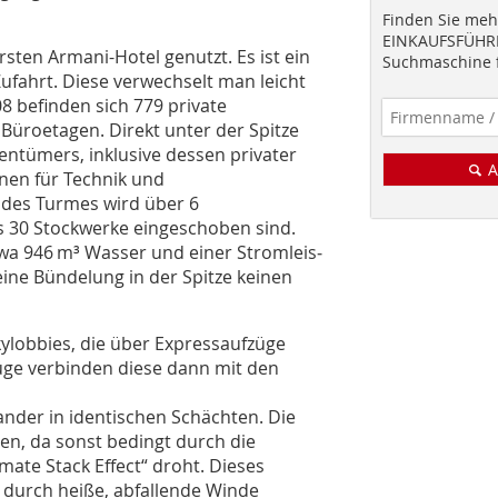
Finden Sie mehr
EINKAUFSFÜHRE
sten Armani-Hotel genutzt. Es ist ein
Suchmaschine f
Zufahrt. Diese verwechselt man leicht
8 befinden sich 779 private
Büroetagen. Direkt unter der Spitze
entümers, inklusive dessen privater
A
nen für Technik und
des Turmes wird über 6
bis 30 Stockwerke ein­geschoben sind.
wa 946 m³ Wasser und einer Stromleis­
ine Bündelung in der Spitze keinen
kylobbies, die über Expressaufzüge
üge verbinden diese dann mit den
ander in identischen Schächten. Die
en, da sonst bedingt durch die
ate Stack Effect“ droht. Dieses
 durch heiße, abfallende Winde