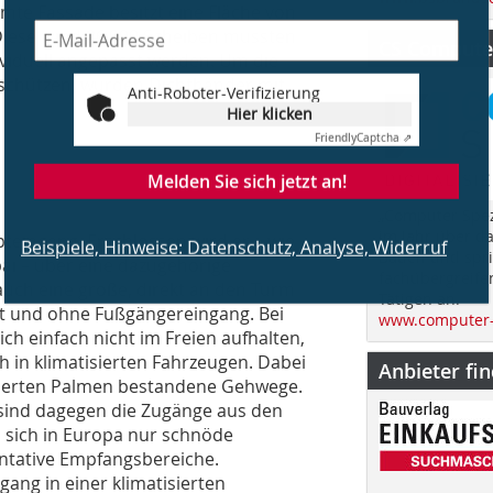
mte Fassade besitzt eine Fläche von
 Diese rund 26 000 Scheiben mussten
CS Computer
viduell angepasst werden. Um die
 schützen, wurden Dichtbänder mit
Anti-Roboter-Verifizierung
Hier klicken
Friendly
Captcha ⇗
Melden Sie sich jetzt an!
„Computer Spez
im Jahr über d
pteingang. Erschlossen wird er – wie
Beispiele, Hinweise: Datenschutz, Analyse, Widerruf
Bauen und spri
ai – über eine dazugehörige
fachübergreife
 auch eine große, direkt an den Turm
Tätigen an.
rt und ohne Fußgängereingang. Bei
www.computer-
ch einfach nicht im Freien aufhalten,
h in klimatisierten Fahrzeugen. Dabei
Anbieter fi
sserten Palmen bestandene Gehwege.
 sind dagegen die Zugänge aus den
 sich in Europa nur schnöde
entative Empfangsbereiche.
gang in einer klimatisierten