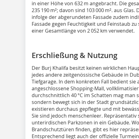
in einer Höhe von 632 m angebracht. Die gesa
235 190 m²; davon sind 103 000 m². aus Glas.
infolge der abgerundeten Fassade zudem indi
Fassade gegen Feuchtigkeit und Feinstaub zu
einer Gesamtlänge von 2 052 km verwendet.
Erschließung & Nutzung
Der Burj Khalifa besitzt keinen wirklichen Hau
jedes andere zeitgenössische Gebäude in Dub
Tiefgarage. In dem konkreten Fall bedient sie
angeschlossene Shopping-Mall, vollklimatisie
durchschnittlich 40 °C im Schatten mag man si
sondern bewegt sich in der Stadt grundsätzlic
existieren durchaus gepflegte und mit bewä
Sie sind jedoch menschenleer. Repräsentativ
unterirdischen Parkzonen in ein Gebäude. Wo
Brandschutztüren finden, gibt es hier repräs
Entsprechend liegt auch der offizielle Turmein