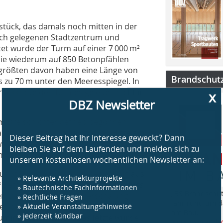
tück, das damals noch mitten in der
ich gelegenen Stadtzentrum und
et wurde der Turm auf einer 7 000 m²
die wiederum auf 850 Betonpfählen
e größten davon haben eine Länge von
Brandschut
is zu 70 m unter den Meeresspiegel. In
ckkräfte des Turmes geleitet, nicht in
x
DBZ Newsletter
m Dreischichtenbetrieb begonnen.
austelle. Aufgrund der großen Hitze am
Dieser Beitrag hat Ihr Interesse geweckt? Dann
a alle 4Tage wurde ein
bleiben Sie auf dem Laufenden und melden sich zu
mpo nach oben hin steigerte.
unserem kostenlosen wöchentlichen Newsletter an:
aus Stahlbeton und darüber hinaus aus
» Relevante Architekturprojekte
 Beton verbaut. Direkt nach Abschluss
» Bautechnische Fachinformationen
„BS Brandschut
n Demontage der Kletterschalung,
» Rechtliche Fragen
Jahr rund um 
» Aktuelle Veranstaltungshinweise
es begonnen. Bis zum Herbst 2009
am Bau.
» jederzeit kündbar
luminiumelementen. Das letzte wurde
www.bsbrandsc