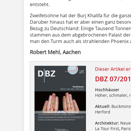
entsteht.
Zweifelsohne hat der Burj Khalifa für die gan
Darüber hinaus hat er aber einen ganz beson
Bezug zu Deutschland: Einige Tausend Tonnen 
stammen aus dem abgebrochen­en Palast der R
man den Turm auch als strahlenden Phoenix 
Robert Mehl, Aachen
Dieser Artikel er
DBZ 07/20
Hochhäuser
Höher, schmaler, r
Aktuell:
Buckminste
Herford
Architektur:
Neues
La Tour First, Paris