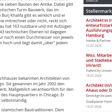
die sieben Bauten der Antike. Dabei gibt
ystischen Turm-Bauwerk, das im
Stellenmark
urj Khalifa gibt es wirklich und er
Architekt:in 
e mitrechnet oder nicht, reckt sich
entwurfsstar
Bau hat 163 nutzbare und mit Aufzügen
Ausführungsp
 43 technischen Ebenen ist dagegen
Hamburg
 nur noch einen Durchmesser von jeweils
Henke & Partner
 m hoch und liegt damit „über“ jedem
22.07.2026
Wiss. Mitarbei
und Städteba
(m/w/d)
HafenCity Univer
18.07.2026
Hochhäuser bekannten Architekten von
go. Sie gewannen im Jahr 2002 den
Architekt (m/
b. Maßgeblich verantwortlich für den
Ahaus oder 
r des Hauptquartiers in Chicago. Er
farwickgrote par
 selbstständig.
Stadtplaner Par
14.07.2026
e islamischen Bau­traditionen. Dem