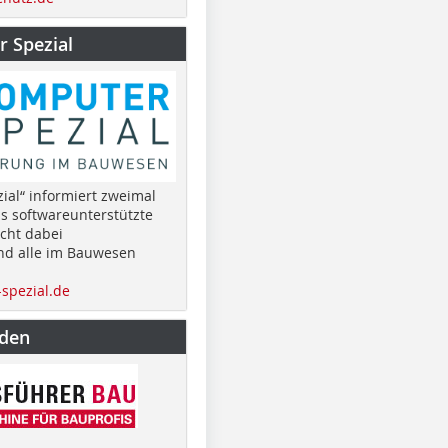
 Spezial
ial“ informiert zweimal
as softwareunterstützte
cht dabei
nd alle im Bauwesen
spezial.de
nden