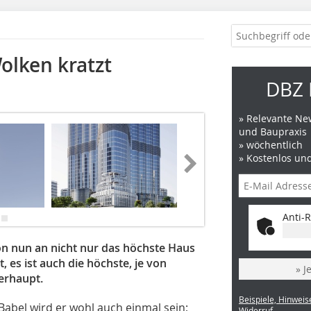
olken kratzt
DBZ 
» Relevante New
und Baupraxis
» wöchentlich
» Kostenlos un
Anti-R
von nun an nicht nur das höchste Haus
 es ist auch die höchste, je von
» J
erhaupt.
Beispiele, Hinweis
abel wird er wohl auch einmal sein;
Widerruf