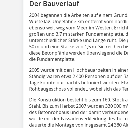
Der Bauverlauf
2004 begannen die Arbeiten auf einem Grunds
Wüste lag. Ungefähr 3 km entfernt vom nördl
ebenso weit weg vom Meer im Westen. Erricht
großen und 3,7 m starken Fundamentplatte, 
unterschiedlicher Stärke und Länge ruht. Di
50 m und eine Stärke von 1,5 m. Sie reichen b
diese Betonpfähle werden überwiegend die Dru
die Fundamentplatte.
2005 wurde mit den Hochbauarbeiten in eine
Ständig waren etwa 2 400 Personen auf der B
Tage konnte nur nachts betoniert werden. Etw
Rohbaugeschoss vollendet, wobei sich das Te
Die Konstruktion besteht bis zum 160. Stock 
Stahl. Bis zum Herbst 2007 wurden 330 000 m³
des Betonrohbaus und der damit verbundene
wurde mit der Fassadenverkleidung des Turm
dauerte die Montage von insgesamt 24 380 A