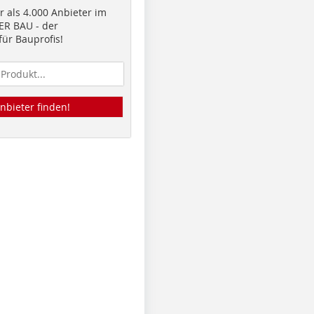
 als 4.000 Anbieter im
R BAU - der
ür Bauprofis!
nbieter finden!