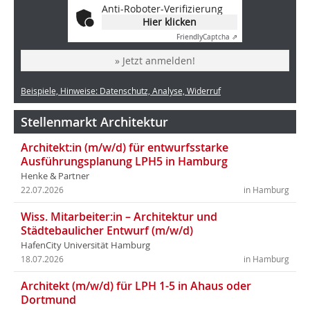
Anti-Roboter-Verifizierung
Hier klicken
Friendly
Captcha ⇗
» Jetzt anmelden!
Beispiele, Hinweise: Datenschutz, Analyse, Widerruf
Stellenmarkt Architektur
Architekt:in (m/w/d) für entwurfsstarke
Ausführungsplanung LPH5 in Hamburg
Henke & Partner
22.07.2026
in Hamburg
Wiss. Mitarbeiter:in – Architektur und
Städtebaulicher Entwurf (m/w/d)
HafenCity Universität Hamburg
18.07.2026
in Hamburg
Architekt (m/w/d) für LPH 1-5 in Ahaus oder
Dortmund