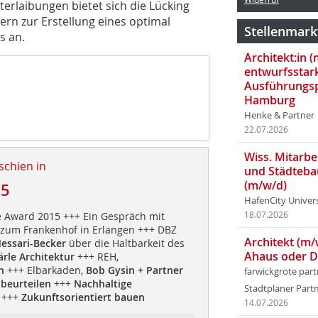
erlaibungen bietet sich die Lücking
ern zur Erstellung eines optimal
Stellenmark
s an.
Architekt:in 
entwurfsstar
Ausführungsp
Hamburg
Henke & Partner
22.07.2026
Wiss. Mitarbei
schien in
und Städteba
(m/w/d)
15
HafenCity Univer
 Award 2015 +++ Ein Gespräch mit
18.07.2026
zum Frankenhof in Erlangen +++ DBZ
Architekt (m/
essari-Becker
über die Haltbarkeit des
Ahaus oder 
ärle Architektur
+++ REH,
n
+++ Elbarkaden,
Bob Gysin + Partner
farwickgrote par
beurteilen
+++
Nachhaltige
Stadtplaner Par
+++
Zukunftsorientiert bauen
14.07.2026