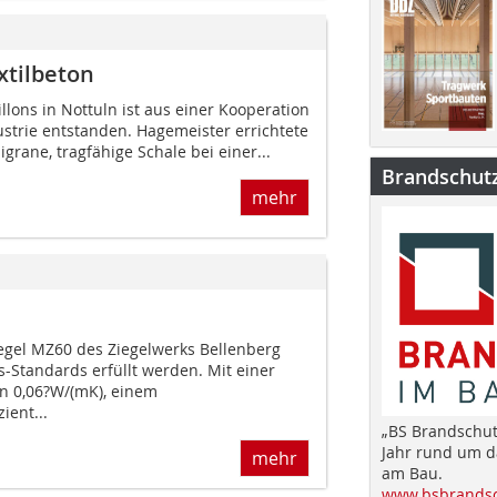
xtilbeton
llons in Nottuln ist aus einer Kooperation
strie entstanden. Hagemeister errichtete
igrane, tragfähige Schale bei einer...
Brandschut
mehr
gel MZ60 des Ziegelwerks Bellenberg
s-Standards erfüllt werden. Mit einer
on 0,06?W/(mK), einem
ent...
„BS Brandschut
Jahr rund um 
mehr
am Bau.
www.bsbrandsc