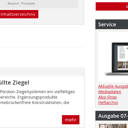
Ressort: Produkte
Inhaltsverzeichnis
Service
llte Ziegel
Aktuelle Ausga
Poroton-Ziegelsystemen ein vielfältiges
Mediadaten
zbereiche. Ergänzungsprodukte
Abo-Shop
mebrückenfreie Konstruktionen, die
Heftarchiv
Ausgabe 07
mehr