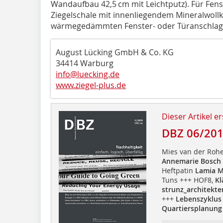
Wandaufbau 42,5 cm mit Leichtputz). Für Fenst
Ziegelschale mit innenliegendem Mineralwollk
wärmegedämmten Fenster- oder Türanschlag
August Lücking GmbH & Co. KG
34414 Warburg
info@luecking.de
www.ziegel-plus.de
Dieser Artikel er
DBZ 06/20
Mies van der Rohe
Annemarie Bosch
Heftpatin
Lamia M
Tuns +++ HOF8,
Kl
strunz_architekte
+++
Lebenszyklus 
Quartiersplanung