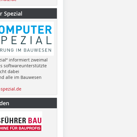
 Spezial
ial“ informiert zweimal
as softwareunterstützte
cht dabei
nd alle im Bauwesen
spezial.de
nden