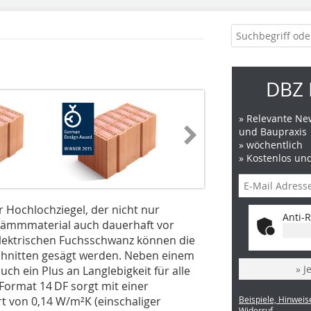
DBZ 
» Relevante New
und Baupraxis
» wöchentlich
» Kostenlos un
r Hochlochziegel, der nicht nur
Anti-R
Dämmmaterial auch dauerhaft vor
lektrischen Fuchsschwanz können die
chnitten gesägt werden. Neben einem
» J
uch ein Plus an Lang­lebigkeit für alle
Format 14 DF sorgt mit einer
t von 0,14 W/m²K (einschaliger
Beispiele, Hinweis
Widerruf