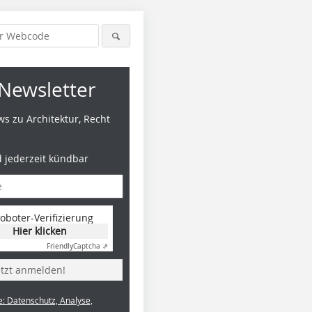
Newsletter
s zu Architektur, Recht
d jederzeit kündbar
oboter-Verifizierung
Hier klicken
Friendly
Captcha ⇗
etzt anmelden!
e: Datenschutz, Analyse,