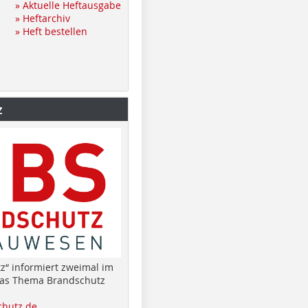
» Aktuelle Heftausgabe
» Heftarchiv
» Heft bestellen
z
z“ informiert zweimal im
das Thema Brandschutz
hutz.de