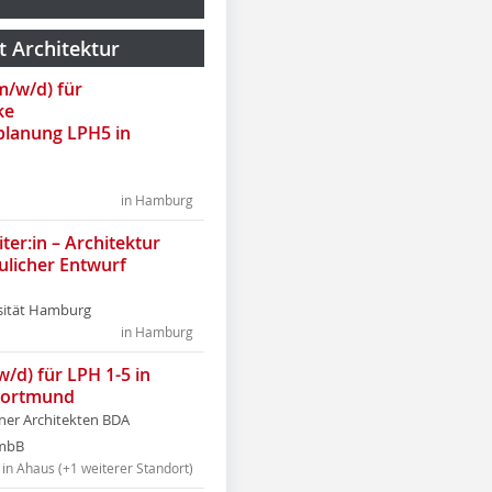
t Architektur
(m/w/d) für
ke
lanung LPH5 in
in Hamburg
ter:in – Architektur
ulicher Entwurf
sität Hamburg
in Hamburg
w/d) für LPH 1-5 in
Dortmund
tner Architekten BDA
tmbB
in Ahaus (+1 weiterer Standort)