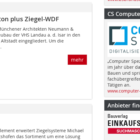
CS Computer
ton plus Ziegel-WDF
Münchener Architekten Neumann &
ubau der VHS Landau a. d. Isar in den
 Altstadt eingegliedert. Um die
.
mehr
„Computer Spez
im Jahr über d
Bauen und spri
fachübergreife
Tätigen an.
www.computer-
Anbieter fi
ement erweitert Ziegelsysteme Michael
tshofen das Sortiment um eine Lösung