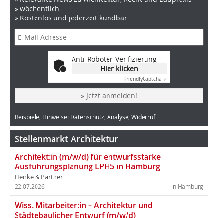
» wöchentlich
» Kostenlos und jederzeit kündbar
Anti-Roboter-Verifizierung
Hier klicken
Friendly
Captcha ⇗
» Jetzt anmelden!
Beispiele, Hinweise: Datenschutz, Analyse, Widerruf
Stellenmarkt Architektur
Architekt:in (m/w/d) für entwurfsstarke
Ausführungsplanung LPH5 in Hamburg
Henke & Partner
22.07.2026
in Hamburg
Wiss. Mitarbeiter:in – Architektur und
Städtebaulicher Entwurf (m/w/d)