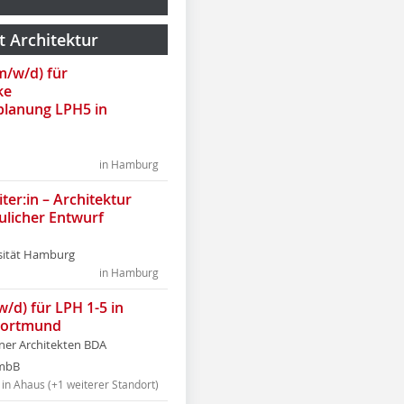
t Architektur
(m/w/d) für
ke
lanung LPH5 in
in Hamburg
ter:in – Architektur
ulicher Entwurf
sität Hamburg
in Hamburg
w/d) für LPH 1-5 in
Dortmund
tner Architekten BDA
tmbB
in Ahaus (+1 weiterer Standort)