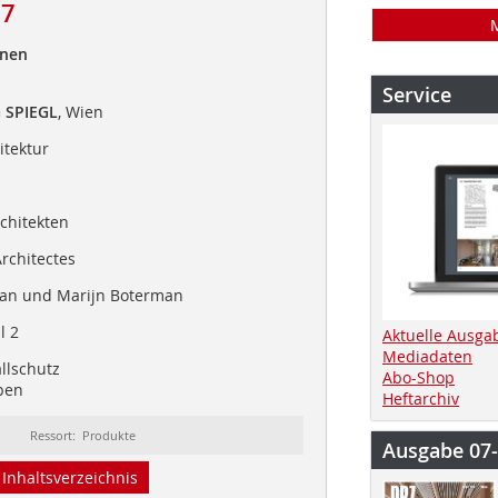
17
hnen
Service
 SPIEGL
, Wien
itektur
rchitekten
rchitectes
an und Marijn Boterman
l 2
Aktuelle Ausga
Mediadaten
allschutz
Abo-Shop
pen
Heftarchiv
Ressort: Produkte
Ausgabe 07
Inhaltsverzeichnis