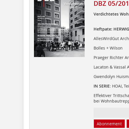
DBZ 05/20
Verdichtetes Wo
Heftpate: HERWIG
AllesWirdGut Arch
Bolles + Wilson
Praeger Richter A
Lacaton & Vassal A
Gwendolyn Huism
IN SERIE
: HOAI, Tei
Effektiver Trittsch
bei Wohnbautrep
Abonnement