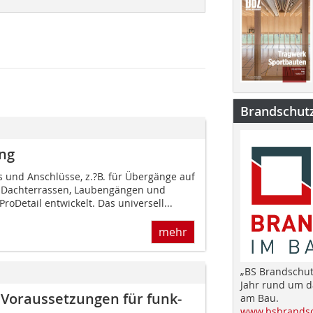
Brandschut
ung
ls und Anschlüsse, z.?B. für Übergänge auf
, Dachterrassen, Laubengängen und
ProDetail entwickelt. Das universell...
mehr
„BS Brandschut
Jahr rund um 
Voraussetzungen für funk­
am Bau.
www.bsbrandsc