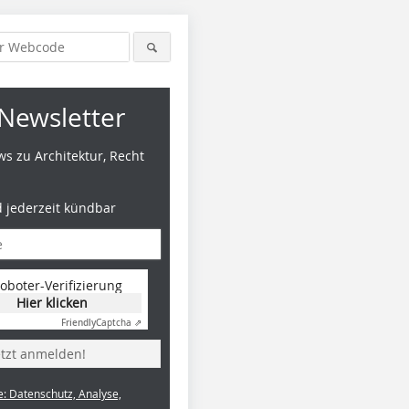
Newsletter
s zu Architektur, Recht
d jederzeit kündbar
oboter-Verifizierung
Hier klicken
Friendly
Captcha ⇗
etzt anmelden!
e: Datenschutz, Analyse,