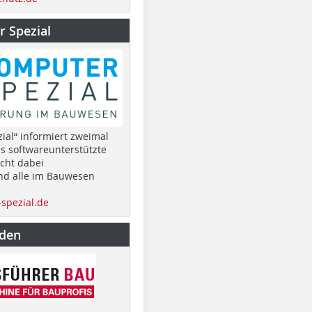
 Spezial
ial“ informiert zweimal
as softwareunterstützte
cht dabei
nd alle im Bauwesen
spezial.de
nden