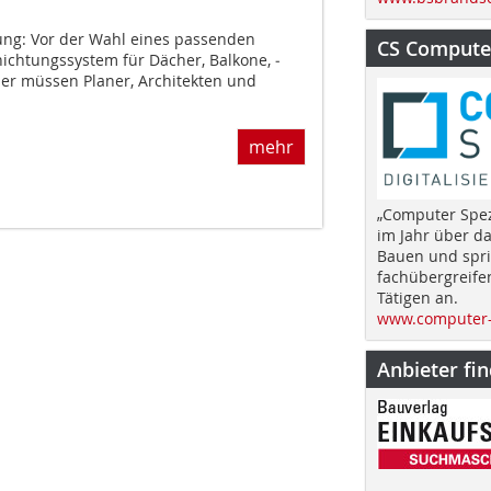
ng: Vor der Wahl eines passenden
CS Computer
ichtungssystem für Dächer, Balkone, ­
er müssen Planer, Architekten und
mehr
„Computer Spez
im Jahr über d
Bauen und spri
fachübergreife
Tätigen an.
www.computer-
Anbieter fi