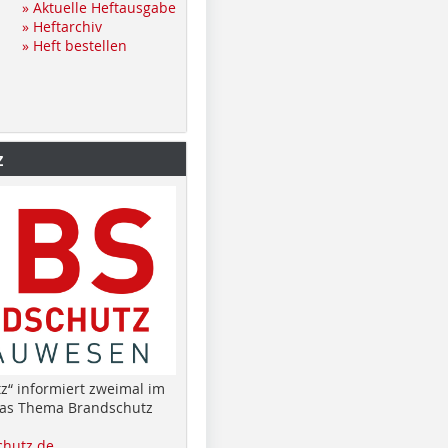
» Aktuelle Heftausgabe
» Heftarchiv
» Heft bestellen
z
z“ informiert zweimal im
das Thema Brandschutz
hutz.de