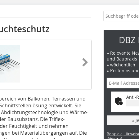
euchteschutz
DBZ 
» Relevante New
und Baupraxis
» wöchentlich
» Kostenlos un
Anti-R
sbereich von Balkonen, Terrassen und
chnittstellenlösung entwickelt. Sie
ter Abdichtungstechnologie und Wärme-
er Bausubstanz. Die Triflex-
» J
der Feuchtigkeit und nehmen
gen bei Materialübergängen auf. Die
Beispiele, Hinweis
Widerruf