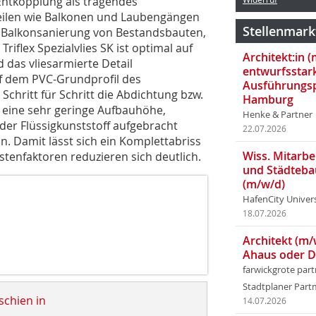
ntkopplung als tragendes
len wie Balkonen und Laubengängen
Stellenmark
der Balkonsanierung von Bestandsbauten,
riflex Spezialvlies SK ist optimal auf
Architekt:in 
das vliesarmierte Detail
entwurfsstar
uf dem PVC-Grundprofil des
Ausführungsp
chritt für Schritt die Abdichtung bzw.
Hamburg
 eine sehr geringe Aufbauhöhe,
Henke & Partner
der Flüssigkunststoff aufgebracht
22.07.2026
n. Damit lässt sich ein Komplettabriss
Wiss. Mitarbei
ostenfaktoren reduzieren sich deutlich.
und Städteba
(m/w/d)
HafenCity Univer
18.07.2026
Architekt (m/
Ahaus oder 
farwickgrote par
Stadtplaner Par
schien in
14.07.2026