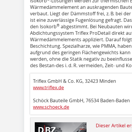
Isokorb
-Lösungen werden zur thermischen E
Wärmedämmelement an auskragenden Bautei
verbaut. Liegt der Dämmstoff frei, z. B. bei 
ist eine zuverlässige Fugenlösung gefragt. Das T
®
den Isokorb
abgestimmt. Bei Neubauten wird 
Abdichtungssystem Triflex ProDetail direkt a
Wärmedämmelements appliziert. Darauf folgt S
Beschichtung. Spezialharze, wie PMMA, haben
aufgrund des geringen Flächengewichts kann 
werden, ohne die Statik negativ zu beeinflusse
des Bestan-des i. d. R. vermeiden, Zeit- und K
Triflex GmbH & Co. KG, 32423 Minden
www.triflex.de
Schöck Bauteile GmbH, 76534 Baden-Baden
www.schoeck.de
Dieser Artikel er