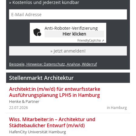
» Kostenlos und jederzeit kündbar
Anti-Roboter-Verifizierung
Hier klicken
Friendly
Captcha ⇗
» Jetzt anmelden!
Beispiele, Hinweise: Datenschutz, Analyse, Widerruf
Stellenmarkt Architektur
Architekt:in (m/w/d) für entwurfsstarke
Ausführungsplanung LPH5 in Hamburg
Henke & Partner
22.07.2026
in Hamburg
Wiss. Mitarbeiter:in – Architektur und
Städtebaulicher Entwurf (m/w/d)
HafenCity Universität Hamburg