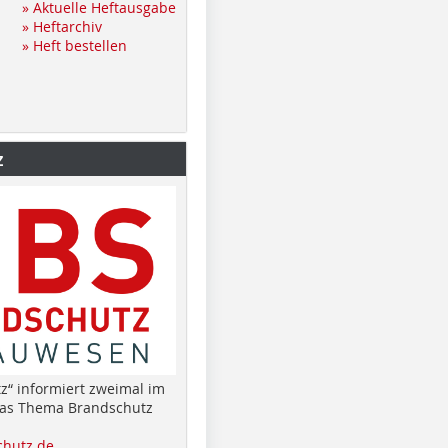
» Aktuelle Heftausgabe
» Heftarchiv
» Heft bestellen
z
z“ informiert zweimal im
das Thema Brandschutz
hutz.de