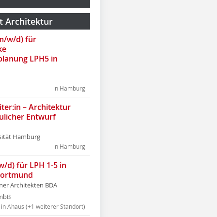
t Architektur
(m/w/d) für
ke
lanung LPH5 in
in Hamburg
ter:in – Architektur
ulicher Entwurf
sität Hamburg
in Hamburg
w/d) für LPH 1-5 in
Dortmund
tner Architekten BDA
tmbB
in Ahaus (+1 weiterer Standort)