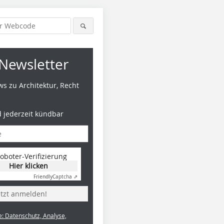
Newsletter
s zu Architektur, Recht
d jederzeit kündbar
oboter-Verifizierung
Hier klicken
Friendly
Captcha ⇗
etzt anmelden!
e: Datenschutz, Analyse,