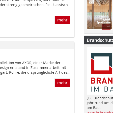
 der streng geometrischen, fast klassisch
mehr
Brandschut
llek­tion von AXOR, einer Marke der
esign entstand in Zusammenarbeit mit
art. Rohre, die ursprünglichste Art des...
mehr
„BS Brandschut
Jahr rund um 
am Bau.
www.bsbrandsc