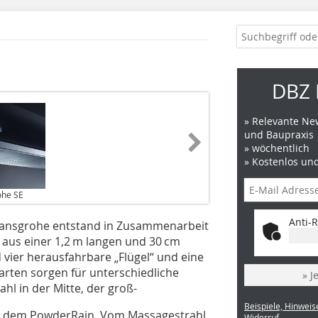
DBZ 
» Relevante New
und Baupraxis
» wöchentlich
» Kostenlos un
ohe SE
Anti-R
ansgrohe entstand in Zusammenarbeit
 aus einer 1,2 m langen und 30 cm
 vier herausfahrbare „Flügel“ und eine
arten sorgen für unterschiedliche
» J
hl in der Mitte, der groß-
Beispiele, Hinweis
mit dem PowderRain. Vom Massagestrahl
Widerruf