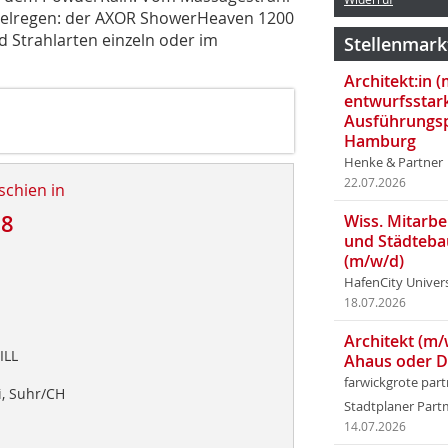
eselregen: der AXOR ShowerHeaven 1200
 Strahlarten einzeln oder im
Stellenmark
Architekt:in 
entwurfsstar
Ausführungsp
Hamburg
Henke & Partner
22.07.2026
schien in
18
Wiss. Mitarbei
und Städteba
(m/w/d)
HafenCity Univer
18.07.2026
Architekt (m/
ILL
Ahaus oder 
farwickgrote par
i, Suhr/CH
Stadtplaner Par
14.07.2026