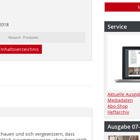
2018
Service
Ressort: Produkte
Inhaltsverzeichnis
Aktuelle Ausga
Mediadaten
Abo-Shop
Heftarchiv
Ausgabe 07
hauen und sich vergewissern, dass
rklich zusammenpassen, aber dann stellt