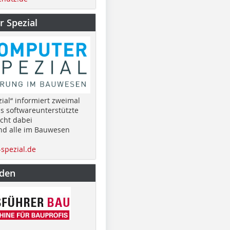
 Spezial
ial“ informiert zweimal
as softwareunterstützte
cht dabei
nd alle im Bauwesen
spezial.de
nden