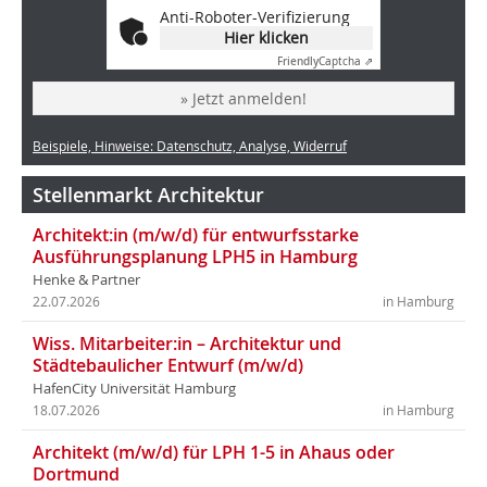
Anti-Roboter-Verifizierung
Hier klicken
Friendly
Captcha ⇗
» Jetzt anmelden!
Beispiele, Hinweise: Datenschutz, Analyse, Widerruf
Stellenmarkt Architektur
Architekt:in (m/w/d) für entwurfsstarke
Ausführungsplanung LPH5 in Hamburg
Henke & Partner
22.07.2026
in Hamburg
Wiss. Mitarbeiter:in – Architektur und
Städtebaulicher Entwurf (m/w/d)
HafenCity Universität Hamburg
18.07.2026
in Hamburg
Architekt (m/w/d) für LPH 1-5 in Ahaus oder
Dortmund