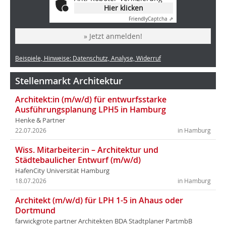
Hier klicken
Friendly
Captcha ⇗
» Jetzt anmelden!
Beispiele, Hinweise: Datenschutz, Analyse, Widerruf
Stellenmarkt Architektur
Architekt:in (m/w/d) für entwurfsstarke
Ausführungsplanung LPH5 in Hamburg
Henke & Partner
22.07.2026
in Hamburg
Wiss. Mitarbeiter:in – Architektur und
Städtebaulicher Entwurf (m/w/d)
HafenCity Universität Hamburg
18.07.2026
in Hamburg
Architekt (m/w/d) für LPH 1-5 in Ahaus oder
Dortmund
farwickgrote partner Architekten BDA Stadtplaner PartmbB