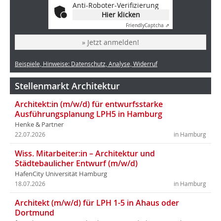
Anti-Roboter-Verifizierung
Hier klicken
Friendly
Captcha ⇗
» Jetzt anmelden!
Beispiele, Hinweise: Datenschutz, Analyse, Widerruf
Stellenmarkt Architektur
Architekt:in (m/w/d) für entwurfsstarke
Ausführungsplanung LPH5 in Hamburg
Henke & Partner
22.07.2026
in Hamburg
Wiss. Mitarbeiter:in – Architektur und
Städtebaulicher Entwurf (m/w/d)
HafenCity Universität Hamburg
18.07.2026
in Hamburg
Architekt (m/w/d) für LPH 1-5 in Ahaus oder
Dortmund