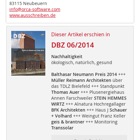
83115 Neubeuern
info@orca-software.com
www.ausschreiben.de
Dieser Artikel erschien in
DBZ 06/2014
Nachhaltigkeit
ökologisch, natürlich, gesund
Balthasar Neumann Preis 2014
+++
Müller Reimann Architekten
über
das TDLZ Bielefeld +++ Standpunkt
Thomas Auer
+++ Plusenergiehaus
Annen Farschweiler
STEIN HEMMES
WIRTZ
+++ Alnatura Hochregallager
BFK Architekten
+++ Haus J
Schauer
+ Volhard
+++ Weingut Franz Keller
geis & brantner
+++ Monitoring
Transsolar