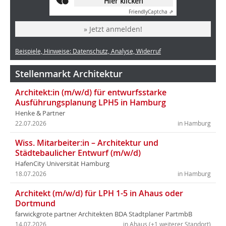
Hier klicken
Friendly
Captcha ⇗
» Jetzt anmelden!
Beispiele, Hinweise: Datenschutz, Analyse, Widerruf
Stellenmarkt Architektur
Architekt:in (m/w/d) für entwurfsstarke
Ausführungsplanung LPH5 in Hamburg
Henke & Partner
22.07.2026
in Hamburg
Wiss. Mitarbeiter:in – Architektur und
Städtebaulicher Entwurf (m/w/d)
HafenCity Universität Hamburg
18.07.2026
in Hamburg
Architekt (m/w/d) für LPH 1-5 in Ahaus oder
Dortmund
farwickgrote partner Architekten BDA Stadtplaner PartmbB
14.07.2026
in Ahaus (+1 weiterer Standort)