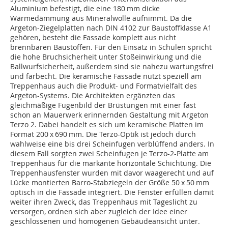
Aluminium befestigt, die eine 180 mm dicke
Wärmedämmung aus Mineralwolle aufnimmt. Da die
Argeton-Ziegelplatten nach DIN 4102 zur Baustoffklasse A1
gehören, besteht die Fassade komplett aus nicht
brennbaren Baustoffen. Für den Einsatz in Schulen spricht
die hohe Bruchsicherheit unter Stoßeinwirkung und die
Ballwurfsicherheit, außerdem sind sie nahezu wartungsfrei
und farbecht. Die keramische Fassade nutzt speziell am
Treppenhaus auch die Produkt- und Formatvielfalt des
Argeton-Systems. Die Architekten ergänzten das
gleichmäßige Fugenbild der Brüstungen mit einer fast
schon an Mauerwerk erinnernden Gestaltung mit Argeton
Terzo 2. Dabei handelt es sich um keramische Platten im
Format 200 x 690 mm. Die Terzo-Optik ist jedoch durch
wahlweise eine bis drei Scheinfugen verblüffend anders. In
diesem Fall sorgten zwei Scheinfugen je Terzo-2-Platte am
Treppenhaus für die markante horizontale Schichtung. Die
Treppenhausfenster wurden mit davor waagerecht und auf
Lücke montierten Barro-Stabziegeln der Größe 50 x 50 mm
optisch in die Fassade integriert. Die Fenster erfüllen damit
weiter ihren Zweck, das Treppenhaus mit Tageslicht zu
versorgen, ordnen sich aber zugleich der Idee einer
geschlossenen und homogenen Gebäudeansicht unter.