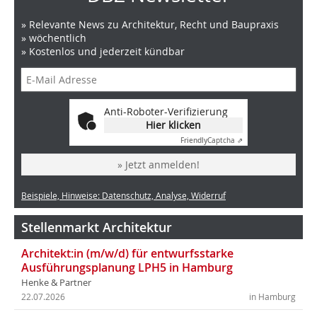
» Relevante News zu Architektur, Recht und Baupraxis
» wöchentlich
» Kostenlos und jederzeit kündbar
Anti-Roboter-Verifizierung
Hier klicken
Friendly
Captcha ⇗
» Jetzt anmelden!
Beispiele, Hinweise: Datenschutz, Analyse, Widerruf
Stellenmarkt Architektur
Architekt:in (m/w/d) für entwurfsstarke
Ausführungsplanung LPH5 in Hamburg
Henke & Partner
22.07.2026
in Hamburg