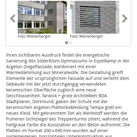
Foto: Wienerberger
Foto: Wienerberger
Foto: Wi
Ihren sichtbaren Ausdruck findet die energetische
Sanierung des Söderblom-Gymnasiums in Espelkamp in der
Argeton-Ziegelfassade, kombiniert mit einer
Wärmedämmung aus Mineralwolle. Die Gestaltung greift
Elemente der ursprünglichen Fassade auf und verleiht dem
Gebäude mit der jetzt durchgängig verwendeten
keramischen Oberfläche zugleich eine neue
Geschlossenheit. farwick + grote Architekten BDA
Stadtplaner, Dortmund, gaben der Schule mit der
keramischen Argeton-Plattenbekleidung Tampa glatt ein
neues Kleid. Mit gebranntem Ton als Werkstoff werden die
früheren Sichtziegel des Treppenturms zitiert, während die
hellgraue Farbe die Assoziation an den Beton aufnimmt. Die
Platten im Format 200 x 690 mm wurden auf einer
systemeigenen, horizontalen Unterkonstruktion aus