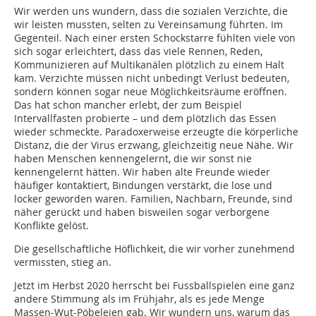
Wir werden uns wundern, dass die sozialen Verzichte, die
wir leisten mussten, selten zu Vereinsamung führten. Im
Gegenteil. Nach einer ersten Schockstarre fühlten viele von
sich sogar erleichtert, dass das viele Rennen, Reden,
Kommunizieren auf Multikanälen plötzlich zu einem Halt
kam. Verzichte müssen nicht unbedingt Verlust bedeuten,
sondern können sogar neue Möglichkeitsräume eröffnen.
Das hat schon mancher erlebt, der zum Beispiel
Intervallfasten probierte – und dem plötzlich das Essen
wieder schmeckte. Paradoxerweise erzeugte die körperliche
Distanz, die der Virus erzwang, gleichzeitig neue Nähe. Wir
haben Menschen kennengelernt, die wir sonst nie
kennengelernt hätten. Wir haben alte Freunde wieder
häufiger kontaktiert, Bindungen verstärkt, die lose und
locker geworden waren. Familien, Nachbarn, Freunde, sind
näher gerückt und haben bisweilen sogar verborgene
Konflikte gelöst.
Die gesellschaftliche Höflichkeit, die wir vorher zunehmend
vermissten, stieg an.
Jetzt im Herbst 2020 herrscht bei Fussballspielen eine ganz
andere Stimmung als im Frühjahr, als es jede Menge
Massen-Wut-Pöbeleien gab. Wir wundern uns, warum das