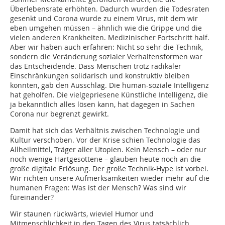
Überlebensrate erhöhten. Dadurch wurden die Todesraten
gesenkt und Corona wurde zu einem Virus, mit dem wir
eben umgehen müssen – ähnlich wie die Grippe und die
vielen anderen Krankheiten. Medizinischer Fortschritt half.
Aber wir haben auch erfahren: Nicht so sehr die Technik,
sondern die Veränderung sozialer Verhaltensformen war
das Entscheidende. Dass Menschen trotz radikaler
Einschränkungen solidarisch und konstruktiv bleiben
konnten, gab den Ausschlag. Die human-soziale Intelligenz
hat geholfen. Die vielgepriesene Künstliche Intelligenz, die
ja bekanntlich alles lösen kann, hat dagegen in Sachen
Corona nur begrenzt gewirkt.
Damit hat sich das Verhältnis zwischen Technologie und
Kultur verschoben. Vor der Krise schien Technologie das
Allheilmittel, Träger aller Utopien. Kein Mensch – oder nur
noch wenige Hartgesottene – glauben heute noch an die
große digitale Erlösung. Der große Technik-Hype ist vorbei.
Wir richten unsere Aufmerksamkeiten wieder mehr auf die
humanen Fragen: Was ist der Mensch? Was sind wir
füreinander?
Wir staunen rückwärts, wieviel Humor und
Mitmenschlichkeit in den Tagen des Virus tatsächlich