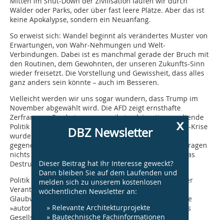
Mitten im Shut-Down der Zivilisation laufen wir durch
Wälder oder Parks, oder über fast leere Plätze. Aber das ist
keine Apokalypse, sondern ein Neuanfang.
So erweist sich: Wandel beginnt als verändertes Muster von
Erwartungen, von Wahr-Nehmungen und Welt-
Verbindungen. Dabei ist es manchmal gerade der Bruch mit
den Routinen, dem Gewohnten, der unseren Zukunfts-Sinn
wieder freisetzt. Die Vorstellung und Gewissheit, dass alles
ganz anders sein könnte – auch im Besseren.
Vielleicht werden wir uns sogar wundern, dass Trump im
November abgewählt wird. Die AFD zeigt ernsthafte
Zerfransens-Erscheinungen, weil eine bösartige, spaltende
x
Politik nicht zu einer Corona-Welt passt. In der Corona-Krise
DBZ Newsletter
wurde deutlich, dass diejenigen, die Menschen
gegeneinander aufhetzen wollen, zu echten Zukunftsfragen
nichts beizutragen haben. Wenn es ernst wird, wird das
Dieser Beitrag hat Ihr Interesse geweckt?
Destruktive deutlich, das im Populismus wohnt.
Dann bleiben Sie auf dem Laufenden und
Politik in ihrem Ur-Sinne als Formung gesellschaftlicher
melden sich zu unserem kostenlosen
Verantwortlichkeiten bekam in dieser Krise eine neue
wöchentlichen Newsletter an:
Glaubwürdigkeit, eine neue Legitimität. Gerade weil sie
» Relevante Architekturprojekte
»autoritär« handeln musste, schuf Politik Vertrauen ins
» Bautechnische Fachinformationen
Gesellschaftliche. Auch die Wissenschaft hat in der