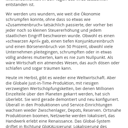
entstanden ist.
Wir werden uns wundern, wie weit die Ökonomie
schrumpfen konnte, ohne dass so etwas wie
»Zusammenbruch« tatsächlich passierte, der vorher bei
jeder noch so kleinen Steuererhöhung und jedem
staatlichen Eingriff beschworen wurde. Obwohl es einen
»schwarzen April« gab, einen tiefen Konjunktureinbruch
und einen Börseneinbruch von 50 Prozent, obwohl viele
Unternehmen pleitegingen, schrumpften oder in etwas
völlig anderes mutierten, kam es nie zum Nullpunkt. Als
wäre Wirtschaft ein atmendes Wesen, das auch dösen oder
schlafen und sogar träumen kann.
Heute im Herbst, gibt es wieder eine Weltwirtschaft. Aber
die Globale Just-in-Time-Produktion, mit riesigen
verzweigten Wertschöpfungsketten, bei denen Millionen
Einzelteile über den Planeten gekarrt werden, hat sich
überlebt. Sie wird gerade demontiert und neu konfiguriert.
Überall in den Produktionen und Service-Einrichtungen
wachsen wieder Zwischenlager, Depots, Reserven. Ortsnahe
Produktionen boomen, Netzwerke werden lokalisiert, das
Handwerk erlebt eine Renaissance. Das Global-System
driftet in Richtung GloKALisierung: Lokalisierung des