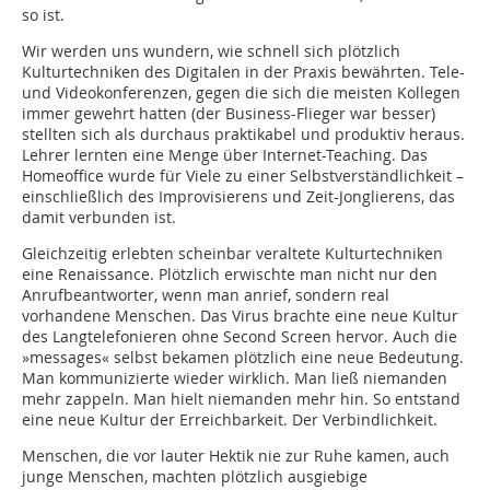
so ist.
Wir werden uns wundern, wie schnell sich plötzlich
Kulturtechniken des Digitalen in der Praxis bewährten. Tele-
und Videokonferenzen, gegen die sich die meisten Kollegen
immer gewehrt hatten (der Business-Flieger war besser)
stellten sich als durchaus praktikabel und produktiv heraus.
Lehrer lernten eine Menge über Internet-Teaching. Das
Homeoffice wurde für Viele zu einer Selbstverständlichkeit –
einschließlich des Improvisierens und Zeit-Jonglierens, das
damit verbunden ist.
Gleichzeitig erlebten scheinbar veraltete Kulturtechniken
eine Renaissance. Plötzlich erwischte man nicht nur den
Anrufbeantworter, wenn man anrief, sondern real
vorhandene Menschen. Das Virus brachte eine neue Kultur
des Langtelefonieren ohne Second Screen hervor. Auch die
»messages« selbst bekamen plötzlich eine neue Bedeutung.
Man kommunizierte wieder wirklich. Man ließ niemanden
mehr zappeln. Man hielt niemanden mehr hin. So entstand
eine neue Kultur der Erreichbarkeit. Der Verbindlichkeit.
Menschen, die vor lauter Hektik nie zur Ruhe kamen, auch
junge Menschen, machten plötzlich ausgiebige