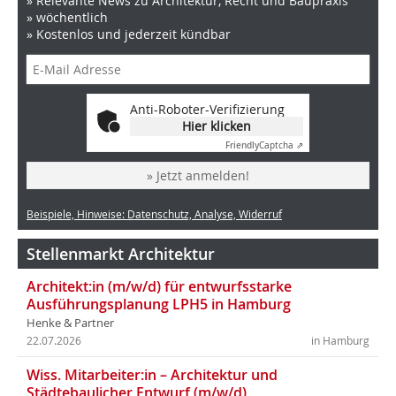
» Relevante News zu Architektur, Recht und Baupraxis
» wöchentlich
» Kostenlos und jederzeit kündbar
Anti-Roboter-Verifizierung
Hier klicken
Friendly
Captcha ⇗
» Jetzt anmelden!
Beispiele, Hinweise: Datenschutz, Analyse, Widerruf
Stellenmarkt Architektur
Architekt:in (m/w/d) für entwurfsstarke
Ausführungsplanung LPH5 in Hamburg
Henke & Partner
22.07.2026
in Hamburg
Wiss. Mitarbeiter:in – Architektur und
Städtebaulicher Entwurf (m/w/d)