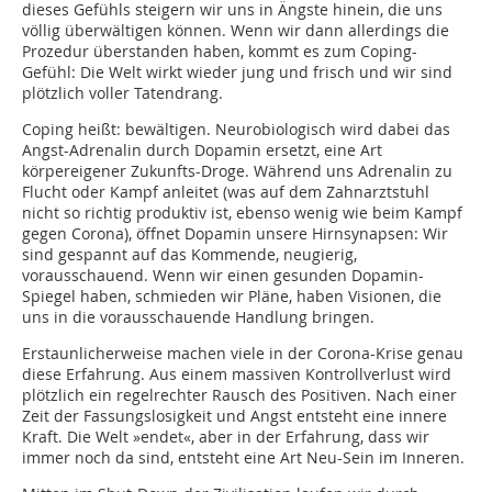
dieses Gefühls steigern wir uns in Ängste hinein, die uns
völlig überwältigen können. Wenn wir dann allerdings die
Prozedur überstanden haben, kommt es zum Coping-
Gefühl: Die Welt wirkt wieder jung und frisch und wir sind
plötzlich voller Tatendrang.
Coping heißt: bewältigen. Neurobiologisch wird dabei das
Angst-Adrenalin durch Dopamin ersetzt, eine Art
körpereigener Zukunfts-Droge. Während uns Adrenalin zu
Flucht oder Kampf anleitet (was auf dem Zahnarztstuhl
nicht so richtig produktiv ist, ebenso wenig wie beim Kampf
gegen Corona), öffnet Dopamin unsere Hirnsynapsen: Wir
sind gespannt auf das Kommende, neugierig,
vorausschauend. Wenn wir einen gesunden Dopamin-
Spiegel haben, schmieden wir Pläne, haben Visionen, die
uns in die vorausschauende Handlung bringen.
Erstaunlicherweise machen viele in der Corona-Krise genau
diese Erfahrung. Aus einem massiven Kontrollverlust wird
plötzlich ein regelrechter Rausch des Positiven. Nach einer
Zeit der Fassungslosigkeit und Angst entsteht eine innere
Kraft. Die Welt »endet«, aber in der Erfahrung, dass wir
immer noch da sind, entsteht eine Art Neu-Sein im Inneren.