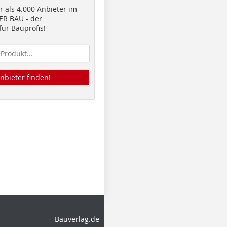
 als 4.000 Anbieter im
R BAU - der
ür Bauprofis!
nbieter finden!
Bauverlag.de