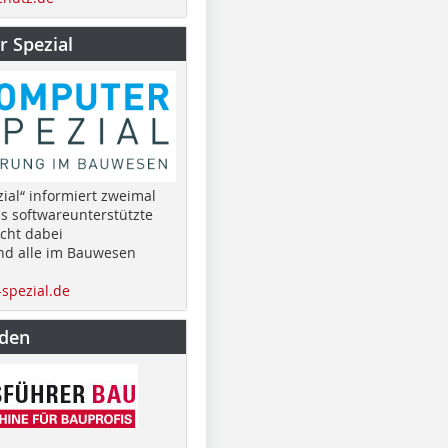
 Spezial
ial“ informiert zweimal
as softwareunterstützte
cht dabei
nd alle im Bauwesen
spezial.de
nden