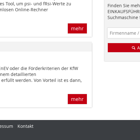
s Tool, um psi- und fRsi-Werte zu
Finden Sie mehr
enlosen Online-Rechner
EINKAUFSFÜHRE
.
Suchmaschine f
mehr
A
nEV oder die Förderkriterien der KfW
nem detaillierten
füllt werden. Von Vorteil ist es dann,
mehr
essum
Kontakt