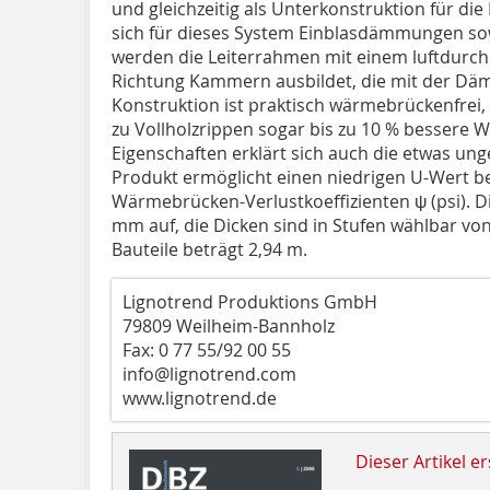
und gleichzeitig als Unterkonstruktion für d
sich für dieses System Einblasdämmungen 
werden die Leiterrahmen mit einem luftdurchläs
Richtung Kammern ausbildet, die mit der Dä
Konstruktion ist praktisch wärmebrückenfrei,
zu Vollholzrippen sogar bis zu 10 % bessere W
Eigenschaften erklärt sich auch die etwas u
Produkt ermöglicht einen niedrigen U-Wert be
Wärmebrücken-Verlustkoeffizienten ψ (psi). D
mm auf, die Dicken sind in Stufen wählbar vo
Bauteile beträgt 2,94 m.
Lignotrend Produktions GmbH
79809 Weilheim-Bannholz
Fax: 0 77 55/92 00 55
info@lignotrend.com
www.lignotrend.de
Dieser Artikel er