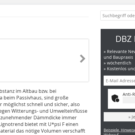
DBZ 
» Relevante New
und Baupraxis
» wöchentlich
» Kostenlos un
stanz im Altbau bzw. bei
Anti-R
 beim Passivhaus, sind große
 möglichst schnell und sicher, also
gegen Witterungs- und Umwelteinflüsse
» J
mit zunehmender Dämmdicke immer
Lignotrend bietet mit U*psi F einen
terial das nötige Volumen verschafft
Beispiele, Hinweis
Widerruf