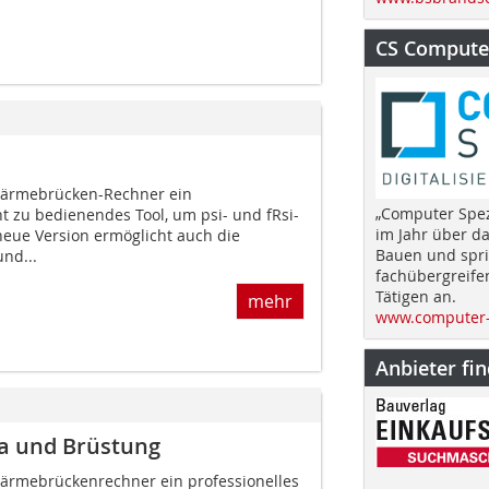
CS Computer
Wärmebrücken-Rechner ein
„Computer Spez
ht zu bedienendes Tool, um psi- und fRsi-
im Jahr über d
neue Version ermöglicht auch die
Bauen und spri
nd...
fachübergreife
Tätigen an.
mehr
www.computer-
Anbieter fi
a und Brüstung
ärmebrückenrechner ein professionelles