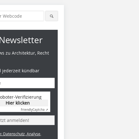
Newsletter
s zu Architektur, Recht
d jederzeit kündbar
oboter-Verifizierung
Hier klicken
Friendly
Captcha ⇗
etzt anmelden!
e: Datenschutz, Analyse,