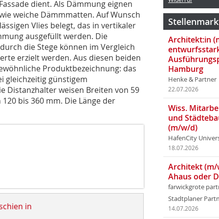
ie Fassade dient. Als Dämmung eignen
sowie weiche Dämmmatten. Auf Wunsch
Stellenmark
sigen Vlies belegt, das in vertikaler
mmung ausgefüllt werden. Die
Architekt:in 
 durch die Stege können im Vergleich
entwurfsstar
erte erzielt werden. Aus diesen beiden
Ausführungsp
ngewöhnliche Produktbezeichnung: das
Hamburg
i gleichzeitig günstigem
Henke & Partner
ie Distanzhalter weisen Breiten von 59
22.07.2026
n 120 bis 360 mm. Die Länge der
Wiss. Mitarbei
und Städteba
(m/w/d)
HafenCity Univer
18.07.2026
Architekt (m/
Ahaus oder 
farwickgrote par
Stadtplaner Par
schien in
14.07.2026