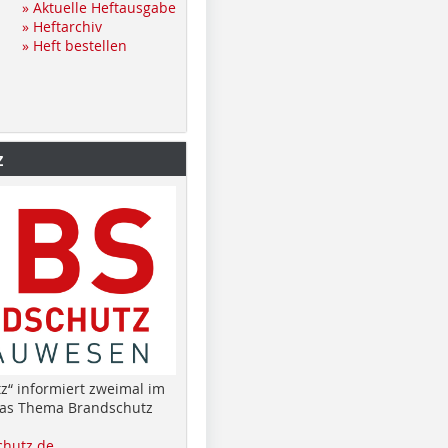
» Aktuelle Heftausgabe
» Heftarchiv
» Heft bestellen
z
z“ informiert zweimal im
das Thema Brandschutz
hutz.de