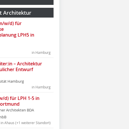
t Architektur
(m/w/d) für
ke
lanung LPH5 in
in Hamburg
ter:in – Architektur
ulicher Entwurf
sität Hamburg
in Hamburg
w/d) für LPH 1-5 in
Dortmund
tner Architekten BDA
tmbB
in Ahaus (+1 weiterer Standort)