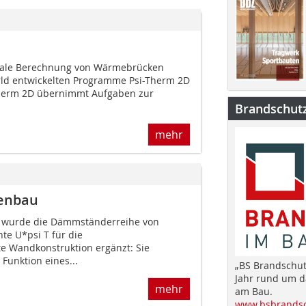
nale Berechnung von Wärmebrücken
orld entwickelten Programme Psi-Therm 2D
Therm 2D übernimmt Aufgaben zur
Brandschut
mehr
enbau
 wurde die Dämmständerreihe von
te U*psi T für die
 Wandkonstruktion ergänzt: Sie
Funktion eines...
„BS Brandschut
Jahr rund um 
mehr
am Bau.
www.bsbrandsc