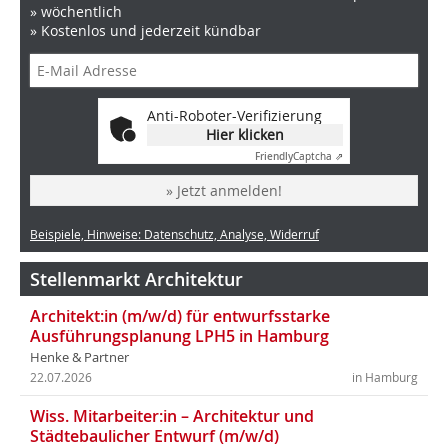
» wöchentlich
» Kostenlos und jederzeit kündbar
Anti-Roboter-Verifizierung
Hier klicken
Friendly
Captcha ⇗
» Jetzt anmelden!
Beispiele, Hinweise: Datenschutz, Analyse, Widerruf
Stellenmarkt Architektur
Architekt:in (m/w/d) für entwurfsstarke
Ausführungsplanung LPH5 in Hamburg
Henke & Partner
22.07.2026
in Hamburg
Wiss. Mitarbeiter:in – Architektur und
Städtebaulicher Entwurf (m/w/d)