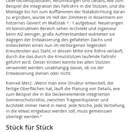
Oberflächenqualitäten, Verbindungen und Details, wie zum
Beispiel die Integration des Fallrohrs in die Stützen, und die
Montage bis hin zum Aufflämmen der Notabdichtung daran
zu erproben, wurde im Hof der Zimmerei in Rosenheim ein
hölzernes Geviert im Maßstab 1 : 1 aufgebaut. Neuerungen
im konstruktiven Bereich sehen Architekt und Ingenieur
beim AIZ weniger, große Aufmerksamkeit widmeten sie
dagegen der Entwässerung des gefalteten Dachs und
entwickelten einen nun im Verborgenen liegenden
Kreuzknoten aus Stahl, in dessen Mitte eine Röhre verläuft,
durch die das durch die Kreuzstützen laufende Fallrohr
geführt wird. Dieser Knoten konnte bei allen Stützen
verwendet werden, unabhängig davon, ob sie der
Entwässerung dienen oder nicht.
Konrad Merz: „Wenn man eine Struktur entwickelt, die
fertige Oberflächen hat, läuft die Planung von Details, wie
zum Beispiel die in die Deckenelemente integrierten
Sonnenschutzrollos, zwischen Tragwerksplaner und
Architekt immer Hand in Hand. Jede Nische, jede Vertiefung,
in die etwas eingebaut werden soll, muss gemeinsam
überlegt werden.“
Stück für Stück