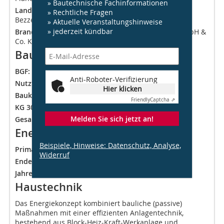
» Bautechnische Fachinformationen
Landschaftsarchitektur/Ökologie:
Dipl. Ing. Angela
» Rechtliche Fragen
Bezzenberger, Darmstadt,
www.loek.de
» Aktuelle Veranstaltungshinweise
» jederzeit kündbar
Brandschutzplaner:
BPK Fire Safety Consultants GmbH &
Co. KG, Düsseldorf,
www.bpk-fsc.de
Baudaten
BGF:
6 244 m²;
BRI
: 22 224 m³
Anti-Roboter-Verifizierung
Nutzfläche gesamt:
5 612 m²
Hier klicken
Baukosten (nach DIN 276)
Friendly
Captcha ⇗
KG 300 + 400 (brutto):
9,96 Mio. €
Melden Sie sich jetzt an!
Gesamt brutto (KG 200 – 700):
11,25 Mio. €
Energiebedarf
Beispiele, Hinweise: Datenschutz, Analyse,
Primärenergiebedarf:
103,8 kWh/m²a
Widerruf
Endenergiebedarf:
1,55 kWh/m²a
Jahresheizwärmebedarf:
26,2 kWh/m²a
Haustechnik
Das Energiekonzept kombiniert bauliche (passive)
Maßnahmen mit einer effizienten Anlagentechnik,
bestehend aus Block-Heiz-Kraft-Werkanlage und