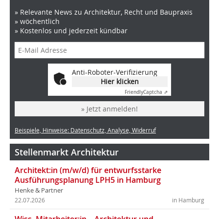
» Relevante News zu Architektur, Recht und Baupraxis
» wöchentlich
» Kostenlos und jederzeit kündbar
Anti-Roboter-Verifizierung
Hier klicken
Friendly
Captcha ⇗
» Jetzt anmelden!
Beispiele, Hinweise: Datenschutz, Analyse, Widerruf
Stellenmarkt Architektur
Architekt:in (m/w/d) für entwurfsstarke
Ausführungsplanung LPH5 in Hamburg
Henke & Partner
22.07.2026
in Hamburg
Wiss. Mitarbeiter:in – Architektur und