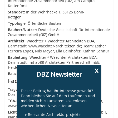
Internationale Zusammenarbeit (GIZ) am Campus
Kottenforst
Standort:
In der Wehrhecke 1, 53125 Bonn-
Röttgen
Typologie:
Öffentliche Bauten
Bauherr/Nutzer:
Deutsche Gesellschaft für Interna­tionale
Zusammenarbeit (GIZ) GmbH
Architekt:
Waechter + Waechter Architekten BDA,
Darmstadt, www.waechter-architekten.de; Team: Esther
Ferreira Lopes, Nils Meyer, Ella Beinhofer, Kathrin Schnur
Bauleitung:
Waechter + Waechter Architekten BDA,
Darmstadt, mit ap88 Architekten Partnerschaft mbB,
Heidelberg
x
DBZ Newsletter
Bauzeit:
2014 – Dezember 2017
Fachplaner
Tragwerksplaner:
merz kley partner ZT GmbH,
Dieser Beitrag hat Ihr Interesse geweckt?
Dornbirn/AT,
www.mkp-ing.com
Dann bleiben Sie auf dem Laufenden und
melden sich zu unserem kostenlosen
TGA-Planer:
HL-Technik Engineering GmbH, München,
wöchentlichen Newsletter an:
www.hl-technik.de
Licht-/Akustikplaner/Energieplaner:
Müller-BBM GmbH,
» Relevante Architekturprojekte
Planegg/München, www.muellerbbm.de