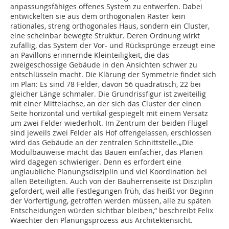
anpassungsfähiges offenes System zu entwerfen. Dabei
entwickelten sie aus dem orthogonalen Raster kein
rationales, streng orthogonales Haus, sondern ein Cluster,
eine scheinbar bewegte Struktur. Deren Ordnung wirkt
zufällig, das System der Vor- und Rücksprünge erzeugt eine
an Pavillons erinnernde Kleinteiligkeit, die das
zweigeschossige Gebäude in den Ansichten schwer zu
entschlüsseln macht. Die Klärung der Symmetrie findet sich
im Plan: Es sind 78 Felder, davon 56 quadratisch, 22 bei
gleicher Länge schmaler. Die Grundrissfigur ist zweiteilig
mit einer Mittelachse, an der sich das Cluster der einen
Seite horizontal und vertikal gespiegelt mit einem Versatz
um zwei Felder wiederholt. Im Zentrum der beiden Flügel
sind jeweils zwei Felder als Hof offengelassen, erschlossen
wird das Gebäude an der zentralen Schnittstelle.„Die
Modulbauweise macht das Bauen einfacher, das Planen
wird dagegen schwieriger. Denn es erfordert eine
unglaubliche Planungsdisziplin und viel Koordination bei
allen Beteiligten. Auch von der Bauherrenseite ist Disziplin
gefordert, weil alle Festlegungen früh, das heißt vor Beginn
der Vorfertigung, getroffen werden müssen, alle zu späten
Entscheidungen würden sichtbar bleiben,“ beschreibt Felix
Waechter den Planungsprozess aus Architektensicht.