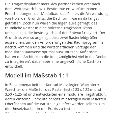
Die Tragwerksplaner merz kley partner kamen erst nach
dem Wettbewerb hinzu. Bestimmte entwurfsimmanente
Entscheidungen, der Modulbau, das Raster, die Verwendung
von Holz, der Grundriss, die Dachform, waren da längst
getroffen. Doch nun waren die Ingenieure gefragt, das
räumliche Raster in eine hölzerne Tragkonstruktion
umzusetzen, die bestmöglich auf den Entwurf reagiert. Der
Grundriss war so angelegt, dass zwei Rasterfeldgrößen
ausreichen, um den Anforderungen des Raumprogramms
nachzukommen und die wirtschaftlichen Vorzüge der
modularen Bauweise optimal auszunutzen. Außerdem
hatten die Architekten die Idee, „möglichst viel in die Decke
zu integrieren“, dabei aber eine ungewöhnliche Dachform
entwickelt.
Modell im Maßstab 1 : 1
In Zusammenarbeit mit Konrad Merz legten Waechter +
Waechter die Maße für das Raster fest (5,25 x 5,25 m und
3,50 x 5,25 m) und entwickelten eine modulare Tragstruktur,
deren einzelne Elemente bereits mit fertigen weiß lasierten
Oberflächen auf die Baustelle geliefert werden sollten. Um
die Umsetzbarkeit in der Praxis zu testen,