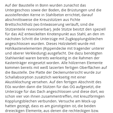
Auf der Baustelle in Bonn wurden zunächst das
Untergeschoss sowie der Boden, die Brüstungen und die
aussteifenden Kerne in Stahlbeton errichtet, darauf
abschnittsweise die Kreuzstützen aus Fichte
Brettschichtholz (wo Entwässerung verläuft, sind die
Stützenteile revisionierbar). Jede Stütze besitzt den speziell
für das AIZ entwickelten Knotenpunkt aus Stahl, an den im
nächsten Schritt die Unterzüge mit Zugkopplungsblechen
angeschlossen wurden. Dieses Holzskelett wurde mit
Hohlkastenelementen (Rippendecke mit tragender unterer
und oberer Verkleidung) ausgefacht. Die dazu benötigten
Stahlwinkel waren bereits werkseitig in die Rahmen der
Kastenträger eingesetzt worden. Alle hölzernen Elemente
kommen bereits mit weiß lasierten fertigen Oberflächen auf
die Baustelle. Die Platte der Deckenuntersicht wurde zur
Schallabsorption zusätzlich werkseitig mit einer
Akustiklochung versehen. Auf den fertigen Abschnitt des
EGs wurden dann die Stützen für das OG aufgesetzt, die
Unterzüge für das Dach angeschlossen und diese dort, wo
schon vier von ihnen zusammentreffen, mit kreuzförmigen
Kopplungsblechen verbunden. Versuche am Mock-up
hatten gezeigt, dass es am günstigsten ist, die beiden
dreieckigen Elemente, aus denen die rechteckigen bzw.