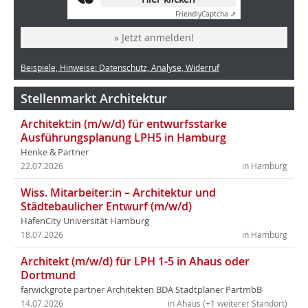
Friendly
Captcha ⇗
» Jetzt anmelden!
Beispiele, Hinweise: Datenschutz, Analyse, Widerruf
Stellenmarkt Architektur
Architekt:in (m/w/d) für entwurfsstarke
Ausführungsplanung LPH5 in Hamburg
Henke & Partner
22.07.2026
in Hamburg
Wiss. Mitarbeiter:in – Architektur und
Städtebaulicher Entwurf (m/w/d)
HafenCity Universität Hamburg
18.07.2026
in Hamburg
Architekt (m/w/d) für LPH 1-5 in Ahaus oder
Dortmund
farwickgrote partner Architekten BDA Stadtplaner PartmbB
14.07.2026
in Ahaus (+1 weiterer Standort)