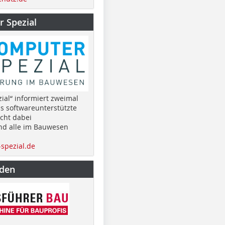
 Spezial
ial“ informiert zweimal
as softwareunterstützte
cht dabei
nd alle im Bauwesen
spezial.de
nden