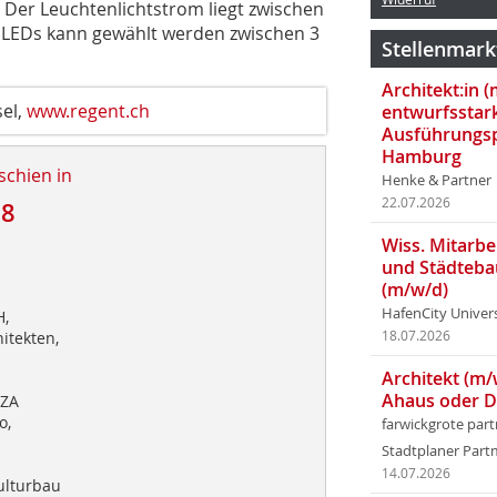
 Der Leuchtenlichtstrom liegt zwischen
r LEDs kann gewählt werden zwischen 3
Stellenmark
Architekt:in 
el,
www.regent.ch
entwurfsstar
Ausführungsp
Hamburg
schien in
Henke & Partner
22.07.2026
18
Wiss. Mitarbei
und Städteba
(m/w/d)
HafenCity Univer
,
itekten,
18.07.2026
Architekt (m/
Ahaus oder 
/ZA
o,
farwickgrote par
Stadtplaner Par
14.07.2026
ulturbau