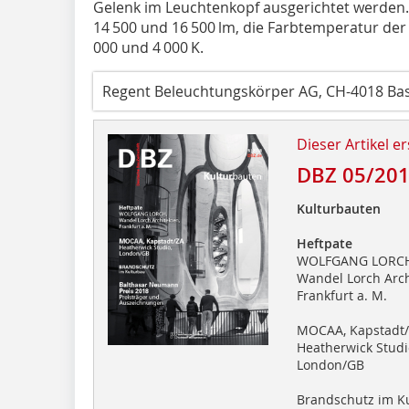
Gelenk im Leuchtenkopf ausgerichtet werden.
14 500 und 16 500 lm, die Farbtemperatur de
000 und 4 000 K.
Regent Beleuchtungskörper AG, CH-4018 Bas
Dieser Artikel er
DBZ 05/20
Kulturbauten
Heftpate
WOLFGANG LORCH
Wandel Lorch Arch
Frankfurt a. M.
MOCAA, Kapstadt
Heatherwick Studi
London/GB
Brandschutz im K