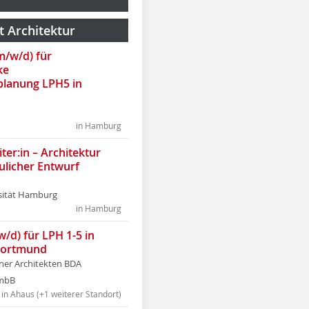
t Architektur
(m/w/d) für
ke
lanung LPH5 in
in Hamburg
ter:in – Architektur
ulicher Entwurf
sität Hamburg
in Hamburg
w/d) für LPH 1-5 in
Dortmund
tner Architekten BDA
tmbB
in Ahaus (+1 weiterer Standort)