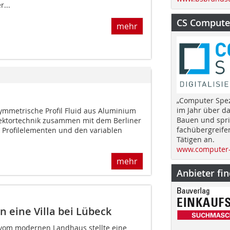
...
CS Computer
mehr
„Computer Spez
im Jahr über d
symmetrische Profil Fluid aus Aluminium
Bauen und spri
flektortechnik zusammen mit dem Berliner
fachübergreife
 Profilelementen und den variablen
Tätigen an.
www.computer-
mehr
Anbieter fi
 eine Villa bei Lübeck
 vom modernen Landhaus stellte eine