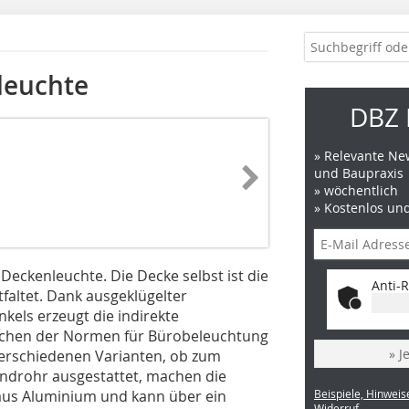
leuchte
DBZ 
» Relevante New
und Baupraxis
» wöchentlich
» Kostenlos un
Deckenleuchte. Die Decke selbst ist die
Anti-R
ntfaltet. Dank ausgeklügelter
kels erzeugt die indirekte
üchen der Normen für Bürobeleuchtung
» J
verschiedenen Varianten, ob zum
androhr ausgestattet, machen die
 aus Aluminium und kann über ein
Beispiele, Hinweis
Widerruf