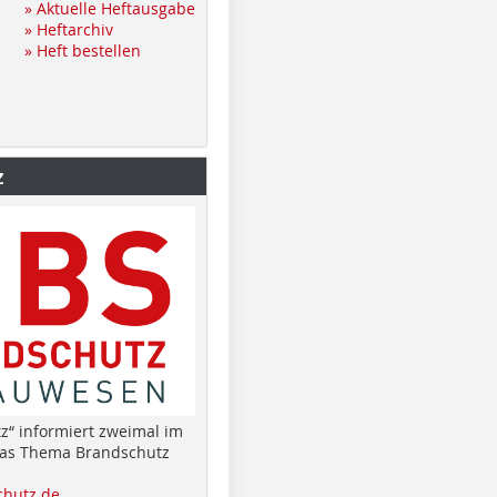
» Aktuelle Heftausgabe
» Heftarchiv
» Heft bestellen
z
z“ informiert zweimal im
das Thema Brandschutz
hutz.de