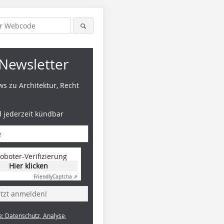
Newsletter
s zu Architektur, Recht
d jederzeit kündbar
oboter-Verifizierung
Hier klicken
Friendly
Captcha ⇗
etzt anmelden!
e: Datenschutz, Analyse,