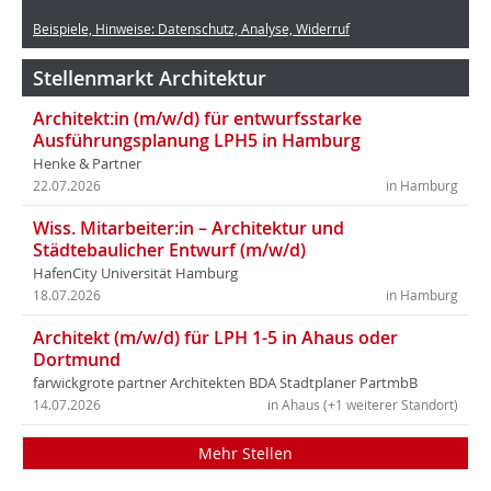
Beispiele, Hinweise: Datenschutz, Analyse, Widerruf
Stellenmarkt Architektur
Architekt:in (m/w/d) für entwurfsstarke
Ausführungsplanung LPH5 in Hamburg
Henke & Partner
22.07.2026
in Hamburg
Wiss. Mitarbeiter:in – Architektur und
Städtebaulicher Entwurf (m/w/d)
HafenCity Universität Hamburg
18.07.2026
in Hamburg
Architekt (m/w/d) für LPH 1-5 in Ahaus oder
Dortmund
farwickgrote partner Architekten BDA Stadtplaner PartmbB
14.07.2026
in Ahaus (+1 weiterer Standort)
Mehr Stellen