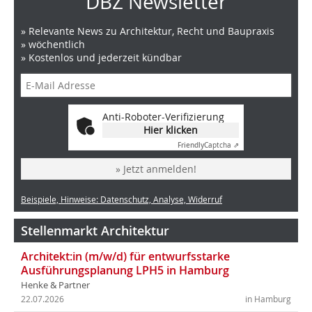
DBZ Newsletter
» Relevante News zu Architektur, Recht und Baupraxis
» wöchentlich
» Kostenlos und jederzeit kündbar
Anti-Roboter-Verifizierung
Hier klicken
Friendly
Captcha ⇗
» Jetzt anmelden!
Beispiele, Hinweise: Datenschutz, Analyse, Widerruf
Stellenmarkt Architektur
Architekt:in (m/w/d) für entwurfsstarke
Ausführungsplanung LPH5 in Hamburg
Henke & Partner
22.07.2026
in Hamburg