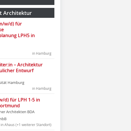
t Architektur
(m/w/d) für
ke
lanung LPH5 in
in Hamburg
ter:in – Architektur
ulicher Entwurf
sität Hamburg
in Hamburg
w/d) für LPH 1-5 in
Dortmund
tner Architekten BDA
tmbB
in Ahaus (+1 weiterer Standort)