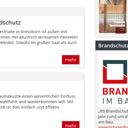
ndschutz
sthalle in Kressborn ist außen mit
 innen mit akustisch wirksamen Paneelen
kleidet. Sowohl im großen Saal als auch
Brandschut
mehr
Raumakustik einen wesentlichen Einfluss
t wohlfühlt und wiederkommen will. Mit
ik ist dies einfach und effektiv
„BS Brandschut
Jahr rund um 
am Bau.
mehr
www.bsbrandsc