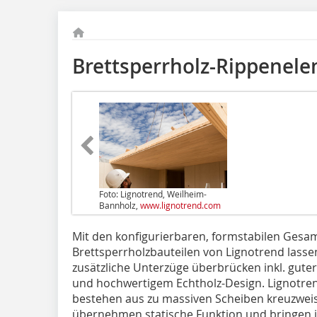
Brettsperrholz-Rippenel
Foto: Lignotrend, Weilheim-
Bannholz,
www.lignotrend.com
Mit den konfigurierbaren, formstabilen Gesa
Brettsperrholzbauteilen von Lignotrend lass
zusätzliche Unterzüge überbrücken inkl. gute
und hochwertigem Echtholz-Design. Lignotren
bestehen aus zu massiven Scheiben kreuzwei
übernehmen statische Funktion und bringen ih