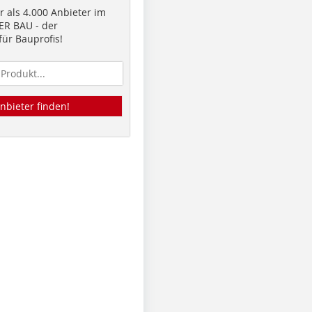
 als 4.000 Anbieter im
R BAU - der
ür Bauprofis!
nbieter finden!