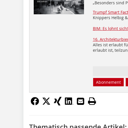
„Besonders sind P
Trumpf Smart Fact
Knippers Helbig &
BIM: Es lohnt sich!
16. Architekturbie
Alles ist erlaubt f
erlaubt ist, teilz
Abonnement
Thematisch passende Artikel: