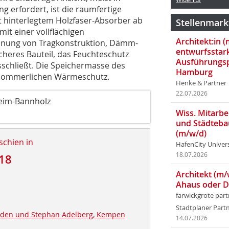
 erfordert, ist die raumfertige
it hinterlegtem Holzfaser-Absorber ab
Stellenmark
it einer vollflächigen
Architekt:in 
nung von Tragkonstruktion, Dämm-
entwurfsstar
cheres Bauteil, das Feuchteschutz
Ausführungsp
schließt. Die Speichermasse des
Hamburg
 sommerlichen Wärmeschutz.
Henke & Partner
22.07.2026
eim-Bannholz
Wiss. Mitarbei
und Städteba
(m/w/d)
schien in
HafenCity Univer
18.07.2026
18
Architekt (m/
Ahaus oder 
farwickgrote par
Stadtplaner Par
nden und Stephan Adelberg, Kempen
14.07.2026