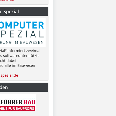
 Spezial
ial“ informiert zweimal
as softwareunterstützte
cht dabei
nd alle im Bauwesen
spezial.de
nden