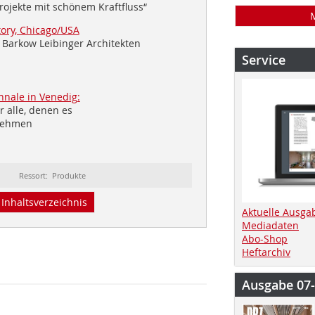
rojekte mit schönem Kraftfluss“
ory, Chicago/USA
 Barkow Leibinger Architekten
Service
nnale in Venedig:
ür alle, denen es
unehmen
Ressort: Produkte
Inhaltsverzeichnis
Aktuelle Ausga
Mediadaten
Abo-Shop
Heftarchiv
Ausgabe 07