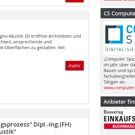
CS Computer
igno Akustik 3D eröffnet Architekten und
ichkeit, ansprechende und
k-Oberflächen zu gestalten. Mit
„Computer Spez
im Jahr über d
mehr
Bauen und spri
fachübergreife
Tätigen an.
www.computer-
Anbieter fi
sprozess“ Dipl.-Ing.(FH)
stik“