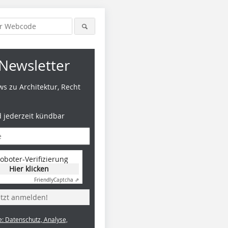
Newsletter
s zu Architektur, Recht
d jederzeit kündbar
oboter-Verifizierung
Hier klicken
Friendly
Captcha ⇗
etzt anmelden!
e: Datenschutz, Analyse,