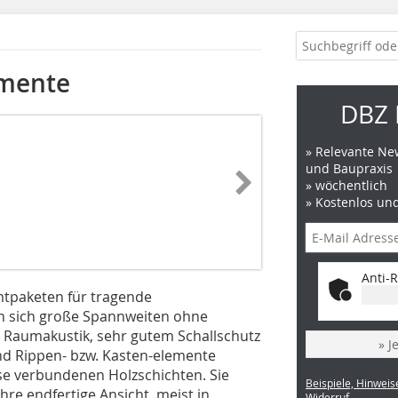
emente
DBZ 
» Relevante New
und Baupraxis
» wöchentlich
» Kostenlos un
Anti-R
mtpaketen für tragende
en sich große Spannweiten ohne
r Raumakustik, sehr gutem Schallschutz
» J
d Rippen- bzw. Kas­ten-elemente
se verbundenen Holzschichten. Sie
Beispiele, Hinweis
re endfertige Ansicht, meist in
Widerruf