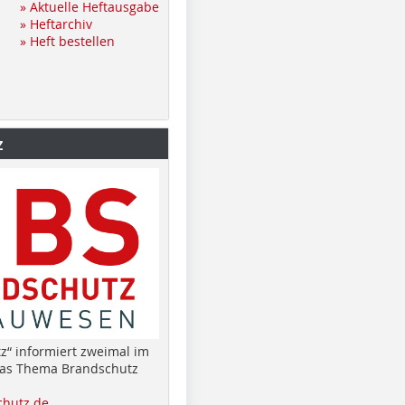
» Aktuelle Heftausgabe
» Heftarchiv
» Heft bestellen
z
z“ informiert zweimal im
das Thema Brandschutz
hutz.de