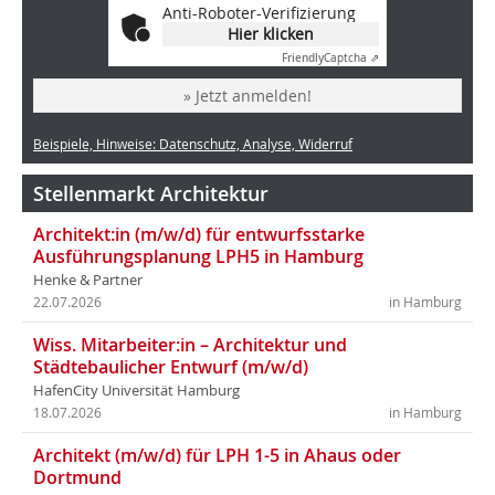
Anti-Roboter-Verifizierung
Hier klicken
Friendly
Captcha ⇗
» Jetzt anmelden!
Beispiele, Hinweise: Datenschutz, Analyse, Widerruf
Stellenmarkt Architektur
Architekt:in (m/w/d) für entwurfsstarke
Ausführungsplanung LPH5 in Hamburg
Henke & Partner
22.07.2026
in Hamburg
Wiss. Mitarbeiter:in – Architektur und
Städtebaulicher Entwurf (m/w/d)
HafenCity Universität Hamburg
18.07.2026
in Hamburg
Architekt (m/w/d) für LPH 1-5 in Ahaus oder
Dortmund