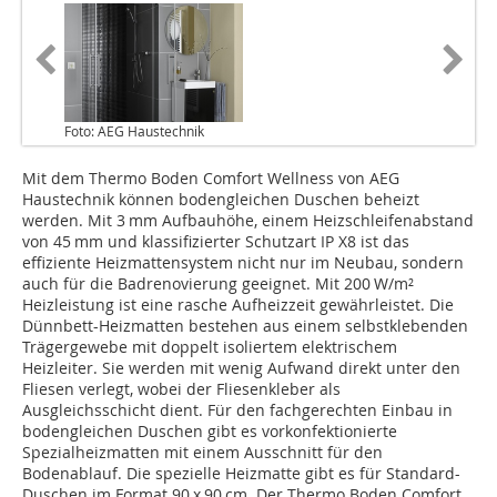
Foto: AEG Haustechnik
Mit dem Thermo Boden Comfort Wellness von AEG
Haustechnik können bodengleichen Duschen beheizt
werden. Mit 3 mm Aufbauhöhe, einem Heizschleifenabstand
von 45 mm und klassifizierter Schutzart IP X8 ist das
effiziente Heizmattensystem nicht nur im Neubau, sondern
auch für die Badrenovierung geeignet. Mit 200 W/m²
Heizleistung ist eine rasche Aufheizzeit gewährleistet. Die
Dünnbett-Heizmatten bestehen aus einem selbstklebenden
Trägergewebe mit doppelt isoliertem elektrischem
Heizleiter. Sie werden mit wenig Aufwand direkt unter den
Fliesen verlegt, wobei der Fliesenkleber als
Ausgleichsschicht dient. Für den fachgerechten Einbau in
bodengleichen Duschen gibt es vorkonfektionierte
Spezialheizmatten mit einem Ausschnitt für den
Bodenablauf. Die spezielle Heizmatte gibt es für Standard-
Duschen im Format 90 x 90 cm. Der Thermo Boden Comfort