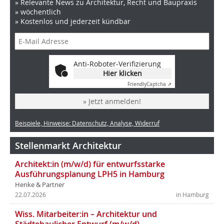
» Relevante News zu Architektur, Recht und Baupraxis
» wöchentlich
» Kostenlos und jederzeit kündbar
Anti-Roboter-Verifizierung
Hier klicken
Friendly
Captcha ⇗
» Jetzt anmelden!
Beispiele, Hinweise: Datenschutz, Analyse, Widerruf
Stellenmarkt Architektur
Architekt:in (m/w/d) für entwurfsstarke
Ausführungsplanung LPH5 in Hamburg
Henke & Partner
22.07.2026
in Hamburg
Wiss. Mitarbeiter:in – Architektur und