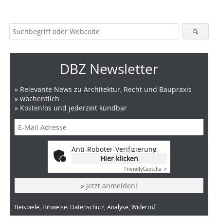
DBZ Newsletter
» Relevante News zu Architektur, Recht und Baupraxis
» wöchentlich
» Kostenlos und jederzeit kündbar
Anti-Roboter-Verifizierung
Hier klicken
Friendly
Captcha ⇗
» Jetzt anmelden!
Beispiele, Hinweise: Datenschutz, Analyse, Widerruf