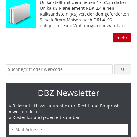
Unika stellt mit dem neuen 17,5?cm dicken
Unika KS Planelement RDK 2,4 einen
Kalksandstein (KS) vor, der den geforderten
Schall­dämm-Maßen nach DIN 4109
entspricht. Eine Wohnungstrennwand aus...
mehr
DBZ Newsletter
» Relevante News zu Architektur, Recht und Baupraxis
» wöchentlich
» Kostenlos und jederzeit kündbar