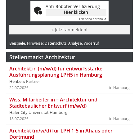
Anti-Roboter-Verifizierung
Hier klicken
Friendly
Captcha ⇗
» Jetzt anmelden!
Beispiele, Hinweise: Datenschutz, Analyse, Widerruf
Stellenmarkt Architektur
Architekt:in (m/w/d) für entwurfsstarke
Ausführungsplanung LPH5 in Hamburg
Henke & Partner
22.07.2026
in Hamburg
Wiss. Mitarbeiter:in – Architektur und
Städtebaulicher Entwurf (m/w/d)
HafenCity Universität Hamburg
18.07.2026
in Hamburg
Architekt (m/w/d) für LPH 1-5 in Ahaus oder
Dortmund