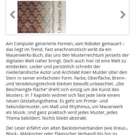
Am Computer generierte Formen, vom Roboter gemauert –
das liegt im Trend. Fast anachronistisch wirkt da ein
Mauerwerks-Buch, das uns den Musterreichtum jenseits der
digitalen Welt näher bringt. Doch auch hier ist eine Welt zu
entdecken. Locker und persönlich schreibt der
niederländische Autor und Architekt Koen Mulder über den
Stein in seiner einfachsten Form. Farbe, Oberfläche, Brenn-
und Veredelungstechnik bleiben bewußt unbeachtet. „Die
Beschwingte Fläche“ dreht sich einzig um die Kunst des
Musters. In 7 Kapiteln widmet sich fast jede Seite einem
neuen Gestaltungsthema. Es geht um Primär- und
Sekundärmuster, um Maß und Rhythmus, um Mauerwerk
als Musik. Und ganz praktisch wird jedes Muster, jedes
Thema bebildert. Nichts bleibt abstrakt.
Der Leser erfährt von alten Backsteinverbänden (wie Kreuz-,
Block-, Märkischer oder Flämischer Verband) bis hin zu