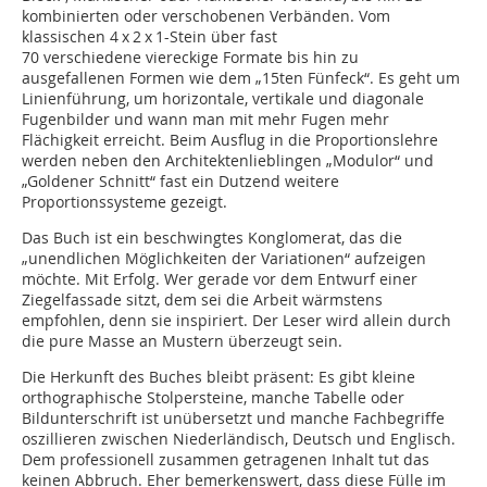
kombinierten oder verschobenen Verbänden. Vom
klassischen 4 x 2 x 1-Stein über fast
70 verschiedene viereckige Formate bis hin zu
ausgefallenen Formen wie dem „15ten Fünfeck“. Es geht um
Linienführung, um horizontale, vertikale und diagonale
Fugenbilder und wann man mit mehr Fugen mehr
Flächigkeit erreicht. Beim Ausflug in die Proportionslehre
werden neben den Architektenlieblingen „Modulor“ und
„Goldener Schnitt“ fast ein Dutzend weitere
Proportionssysteme gezeigt.
Das Buch ist ein beschwingtes Konglomerat, das die
„unendlichen Möglichkeiten der Variationen“ aufzeigen
möchte. Mit Erfolg. Wer gerade vor dem Entwurf einer
Ziegelfassade sitzt, dem sei die Arbeit wärmstens
empfohlen, denn sie inspiriert. Der Leser wird allein durch
die pure Masse an Mustern überzeugt sein.
Die Herkunft des Buches bleibt präsent: Es gibt kleine
orthographische Stolpersteine, manche Tabelle oder
Bildunterschrift ist unübersetzt und manche Fachbegriffe
oszillieren zwischen Niederländisch, Deutsch und Englisch.
Dem professionell zusammen getragenen Inhalt tut das
keinen Abbruch. Eher bemerkenswert, dass diese Fülle im