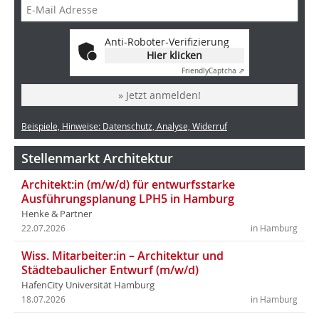
Anti-Roboter-Verifizierung
Hier klicken
Friendly
Captcha ⇗
» Jetzt anmelden!
Beispiele, Hinweise: Datenschutz, Analyse, Widerruf
Stellenmarkt Architektur
Architekt:in (m/w/d) für entwurfsstarke
Ausführungsplanung LPH5 in Hamburg
Henke & Partner
22.07.2026
in Hamburg
Wiss. Mitarbeiter:in – Architektur und
Städtebaulicher Entwurf (m/w/d)
HafenCity Universität Hamburg
18.07.2026
in Hamburg