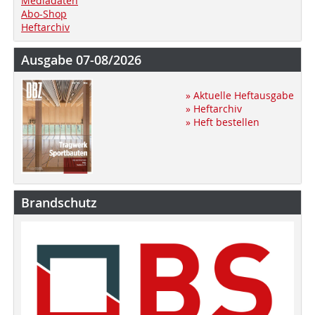
Mediadaten
Abo-Shop
Heftarchiv
Ausgabe 07-08/2026
» Aktuelle Heftausgabe
» Heftarchiv
» Heft bestellen
Brandschutz