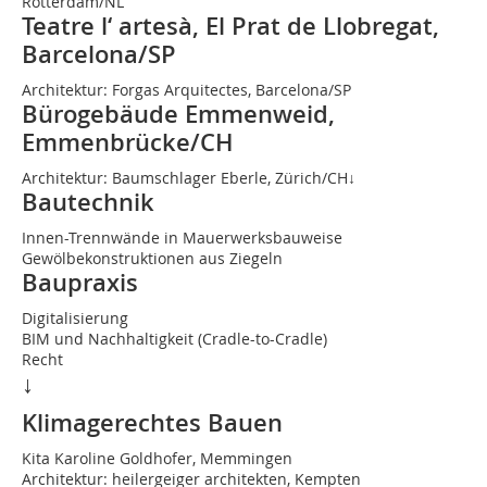
Rotterdam/NL
Teatre l‘ artesà, El Prat de Llobregat,
Barcelona/SP
Architektur: Forgas Arquitectes, Barcelona/SP
Bürogebäude Emmenweid,
Emmenbrücke/CH
Architektur: Baumschlager Eberle, Zürich/CH↓
Bautechnik
Innen-Trennwände in Mauerwerksbauweise
Gewölbekonstruktio­nen aus Ziegeln
Baupraxis
Digitalisierung
BIM und Nachhaltigkeit (Cradle-to-Cradle)
Recht
↓
Klimagerechtes Bauen
Kita Karoline Goldhofer, Memmingen
Architektur: heilergeiger architekten, Kempten