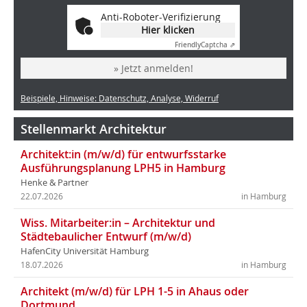
Anti-Roboter-Verifizierung
Hier klicken
Friendly
Captcha ⇗
» Jetzt anmelden!
Beispiele, Hinweise: Datenschutz, Analyse, Widerruf
Stellenmarkt Architektur
Architekt:in (m/w/d) für entwurfsstarke
Ausführungsplanung LPH5 in Hamburg
Henke & Partner
22.07.2026
in Hamburg
Wiss. Mitarbeiter:in – Architektur und
Städtebaulicher Entwurf (m/w/d)
HafenCity Universität Hamburg
18.07.2026
in Hamburg
Architekt (m/w/d) für LPH 1-5 in Ahaus oder
Dortmund