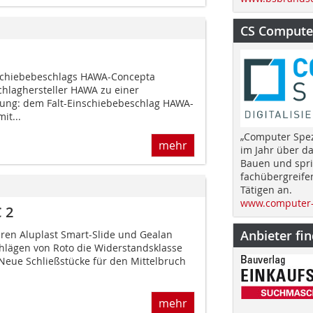
CS Computer
nschiebebeschlags HAWA-Concepta
chlaghersteller HAWA zu einer
lung: dem Falt-Einschiebebeschlag HAWA-
it...
„Computer Spez
mehr
im Jahr über d
Bauen und spri
fachübergreife
Tätigen an.
www.computer-
 2
Anbieter fi
üren Aluplast Smart-Slide und Gealan
hlägen von Roto die Widerstandsklasse
Neue Schließstücke für den Mittelbruch
mehr