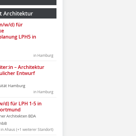
t Architektur
(m/w/d) für
ke
lanung LPH5 in
in Hamburg
ter:in – Architektur
ulicher Entwurf
sität Hamburg
in Hamburg
w/d) für LPH 1-5 in
Dortmund
tner Architekten BDA
tmbB
in Ahaus (+1 weiterer Standort)