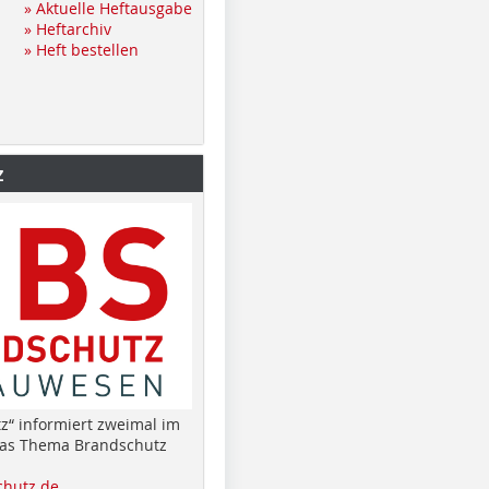
» Aktuelle Heftausgabe
» Heftarchiv
» Heft bestellen
z
z“ informiert zweimal im
das Thema Brandschutz
hutz.de