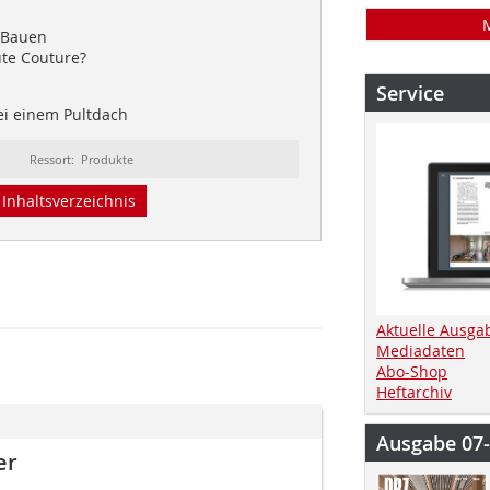
 Bauen
ute Couture?
Service
i einem Pultdach
Ressort: Produkte
Inhaltsverzeichnis
Aktuelle Ausga
Mediadaten
Abo-Shop
Heftarchiv
Ausgabe 07
er