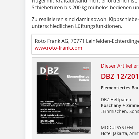
Flügel mit Kraftaufwand nicht erforderlich is
Schiebetüren bis 200 kg mühelos bedienen und
Zu realisieren sind damit sowohl Kippschiebe-
unterschiedlichen Lüftungsfunktionen.
Roto Frank AG, 70771 Leinfelden-Echterding
www.roto-frank.com
Dieser Artikel er
DBZ 12/20
Elementiertes Ba
DBZ Heftpaten
Koschany + Zimme
„Einmischen. Sons
MODULSYSTEM
Hotel Jakarta, Am