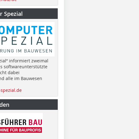
 Spezial
ial“ informiert zweimal
as softwareunterstützte
cht dabei
nd alle im Bauwesen
spezial.de
nden