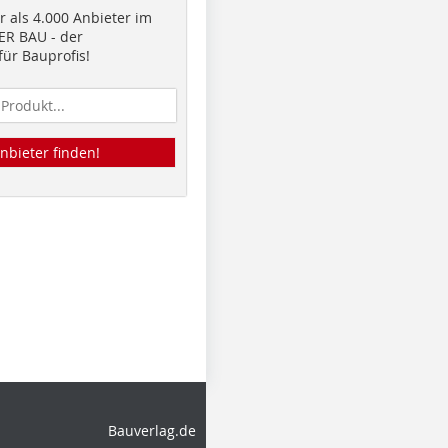
 als 4.000 Anbieter im
R BAU - der
ür Bauprofis!
nbieter finden!
Bauverlag.de