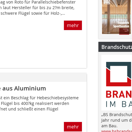
lag von Roto für Parallelschiebefenster
h laut Hersteller für bis zu 2?m breite,
chwere Flügel sowie für Holz-,...
mehr
Brandschut
e aus Aluminium
 ist ein Beschlag für Hebeschiebesysteme
lügel bis 400?kg realisiert werden
net und schließt einen Flügel
„BS Brandschut
Jahr rund um 
am Bau.
mehr
www.bsbrandsc