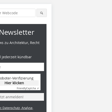
Newsletter
s zu Architektur, Recht
d jederzeit kündbar
oboter-Verifizierung
Hier klicken
Friendly
Captcha ⇗
etzt anmelden!
e: Datenschutz, Analyse,