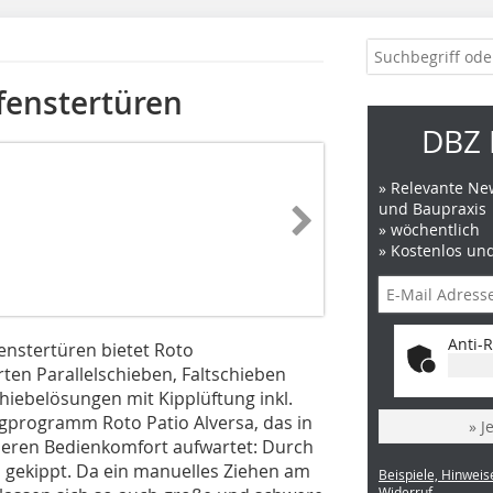
fenstertüren
DBZ 
» Relevante New
und Baupraxis
» wöchentlich
» Kostenlos un
Anti-R
enstertüren bietet Roto
ten Parallelschieben, Faltschieben
hiebelösungen mit Kipplüftung inkl.
g­programm Roto Patio Alversa, das in
» J
eren Bedienkomfort aufwartet: Durch
h gekippt. Da ein manuelles Ziehen am
Beispiele, Hinweis
Widerruf