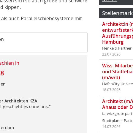
t, lassen sich so auch große und schwere
 kippen. ­
Stellenmark
 als auch Parallelschiebesysteme mit
Architekt:in 
entwurfsstar
Ausführungsp
en
Hamburg
Henke & Partner
22.07.2026
schien in
Wiss. Mitarbei
und Städteba
18
(m/w/d)
uen
HafenCity Univer
18.07.2026
r Architekten KZA
Architekt (m/
t geschieht es ohne uns."
Ahaus oder 
farwickgrote par
Stadtplaner Par
14.07.2026
sterdam